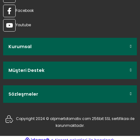
Facebook
Youtube
Kurumsal
Müşteri Destek
Sözleşmeler
Copyright 2024 © alpmertotomotiv.com 256bit SSL sertifikası ile
korunmaktadır.
ideasoft
ile