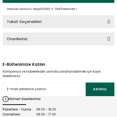
İntercool Hortumu-Wap000080 A.-Td4/Freelander 1
Taksit Seçenekleri
Önerileriniz
Bu ürünün fiyat bilgisi, resim, ürün açıklamalarında ve diğer
konularda yetersiz gördüğünüz noktaları öneri formunu
kullanarak tarafımıza iletebilirsiniz.
E-Bültenimize Katılın
Görüş ve önerileriniz için teşekkür ederiz.
Kampanya ve haberlerden anında yararlanabilmek için kayıt
olabilirsiniz.
Ürün resmi kalitesiz, bozuk veya görüntülenemiyor.
Ürün açıklamasında eksik bilgiler bulunuyor.
KAYDOL
Ürün bilgilerinde hatalar bulunuyor.
Hizmet Saatlerimiz
Ürün fiyatı diğer sitelerden daha pahalı.
Bu ürüne benzer farklı alternatifler olmalı.
Pazartesi - Cuma :
08.30 - 18.30
Cumartesi :
08.30 - 17.30