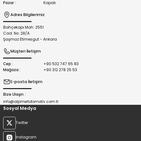
Pazar :
Kapalı
Adres Bilgilerimiz
Bahçekapı Mah. 2551
Gönder
Cad. No: 28/A
Şaşmaz Etimesgut - Ankara
Müşteri İletişim
Cep :
+90 532 747 65 83
Mağaza :
+90 312 278 25 53
E-posta İletişim
Bize Ulaşın :
info@alpmertotomotiv.com.tr
Sosyal Medya
Twitter
Instagram