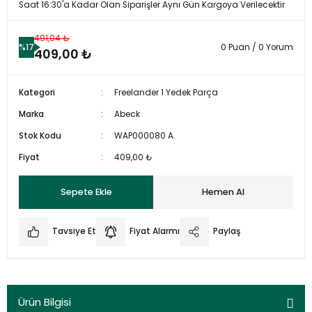
Saat 16:30'a Kadar Olan Siparişler Aynı Gün Kargoya Verilecektir
491,04 ₺
%17
0 Puan / 0 Yorum
409,00 ₺
Kategori
Freelander 1 Yedek Parça
Marka
Abeck
Stok Kodu
WAP000080 A.
Fiyat
409,00 ₺
Sepete Ekle
Hemen Al
Tavsiye Et
Fiyat Alarmı
Paylaş
Ürün Bilgisi