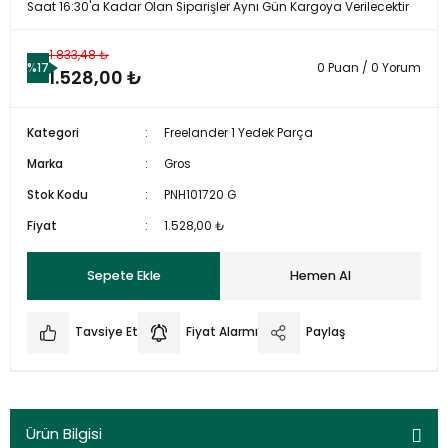
Saat 16:30'a Kadar Olan Siparişler Aynı Gün Kargoya Verilecektir
1.833,48 ₺
%17
0 Puan / 0 Yorum
1.528,00 ₺
Kategori
Freelander 1 Yedek Parça
Marka
Gros
Stok Kodu
PNH101720 G
Fiyat
1.528,00 ₺
Sepete Ekle
Hemen Al
Tavsiye Et
Fiyat Alarmı
Paylaş
Ürün Bilgisi