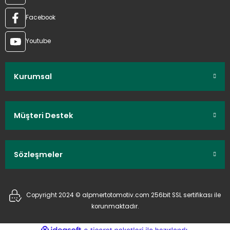
Facebook
Youtube
Kurumsal
Müşteri Destek
Sözleşmeler
Copyright 2024 © alpmertotomotiv.com 256bit SSL sertifikası ile
korunmaktadır.
ideasoft
ile