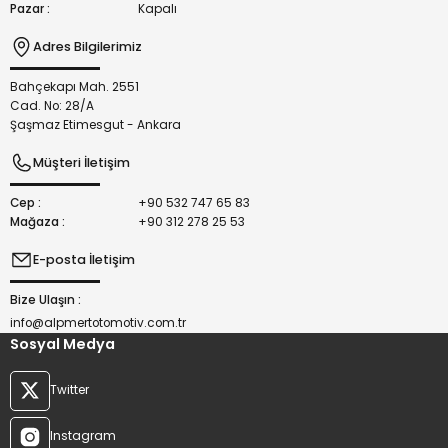
Pazar :
Kapalı
Adres Bilgilerimiz
Bahçekapı Mah. 2551
Gönder
Cad. No: 28/A
Şaşmaz Etimesgut - Ankara
Müşteri İletişim
Cep :
+90 532 747 65 83
Mağaza :
+90 312 278 25 53
E-posta İletişim
Bize Ulaşın :
info@alpmertotomotiv.com.tr
Sosyal Medya
Twitter
Instagram