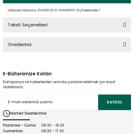
İntercool Hortumu-Pnh101720 G-Pnh101470-Tci/Freelander 1
Taksit Seçenekleri
Önerileriniz
Bu ürünün fiyat bilgisi, resim, ürün açıklamalarında ve diğer
konularda yetersiz gördüğünüz noktaları öneri formunu
kullanarak tarafımıza iletebilirsiniz.
E-Bültenimize Katılın
Görüş ve önerileriniz için teşekkür ederiz.
Kampanya ve haberlerden anında yararlanabilmek için kayıt
olabilirsiniz.
Ürün resmi kalitesiz, bozuk veya görüntülenemiyor.
Ürün açıklamasında eksik bilgiler bulunuyor.
KAYDOL
Ürün bilgilerinde hatalar bulunuyor.
Hizmet Saatlerimiz
Ürün fiyatı diğer sitelerden daha pahalı.
Bu ürüne benzer farklı alternatifler olmalı.
Pazartesi - Cuma :
08.30 - 18.30
Cumartesi :
08.30 - 17.30