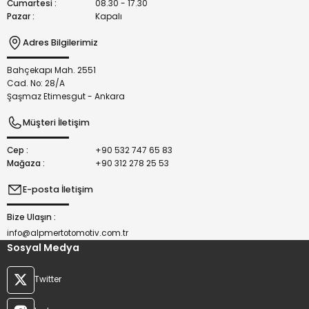
Cumartesi :
08.30 - 17.30
Pazar :
Kapalı
Adres Bilgilerimiz
Bahçekapı Mah. 2551
Gönder
Cad. No: 28/A
Şaşmaz Etimesgut - Ankara
Müşteri İletişim
Cep :
+90 532 747 65 83
Mağaza :
+90 312 278 25 53
E-posta İletişim
Bize Ulaşın :
info@alpmertotomotiv.com.tr
Sosyal Medya
Twitter