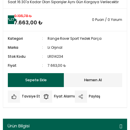
Saat 16:30'a Kadar Olan Siparişler Aynı Gün Kargoya Verilecektir
9.195,78 ₺
%17
0 Puan / 0 Yorum
7.663,00 ₺
Kategori
Range Rover Sport Yedek Parça
Marka
Lr.Orjınal
Stok Kodu
LR014234
Fiyat
7.663,00 ₺
Sepete Ekle
Hemen Al
Tavsiye Et
Fiyat Alarmı
Paylaş
Ürün Bilgisi