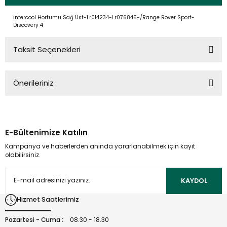
İntercool Hortumu Sağ Üst-Lr014234-Lr076845-/Range Rover Sport-
Discovery 4
Taksit Seçenekleri
Önerileriniz
Bu ürünün fiyat bilgisi, resim, ürün açıklamalarında ve diğer
konularda yetersiz gördüğünüz noktaları öneri formunu
kullanarak tarafımıza iletebilirsiniz.
E-Bültenimize Katılın
Görüş ve önerileriniz için teşekkür ederiz.
Kampanya ve haberlerden anında yararlanabilmek için kayıt
olabilirsiniz.
Ürün resmi kalitesiz, bozuk veya görüntülenemiyor.
Ürün açıklamasında eksik bilgiler bulunuyor.
KAYDOL
Ürün bilgilerinde hatalar bulunuyor.
Hizmet Saatlerimiz
Ürün fiyatı diğer sitelerden daha pahalı.
Bu ürüne benzer farklı alternatifler olmalı.
Pazartesi - Cuma :
08.30 - 18.30