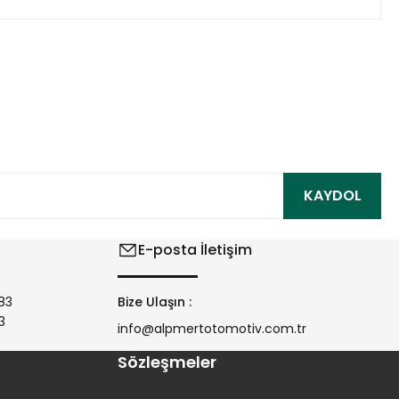
ıza iletebilirsiniz.
KAYDOL
E-posta İletişim
83
Bize Ulaşın :
3
info@alpmertotomotiv.com.tr
Sözleşmeler