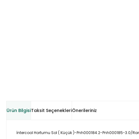
Ürün Bilgisi
Taksit Seçenekleri
Önerileriniz
İntercool Hortumu Sol ( Küçük )-Pnh000184.2-Pnh000185-3.0/Ra