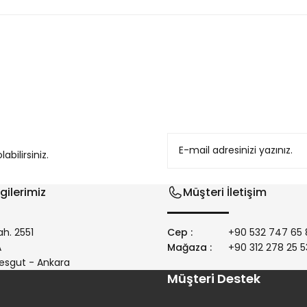
konularda yetersiz gördüğünüz noktaları öneri formunu kullanarak tarafım
bilirsiniz.
gilerimiz
Müşteri İletişim
h. 2551
Cep :
+90 532 747 65 
/A
Mağaza :
+90 312 278 25 5
Gönder
esgut - Ankara
Müşteri Destek