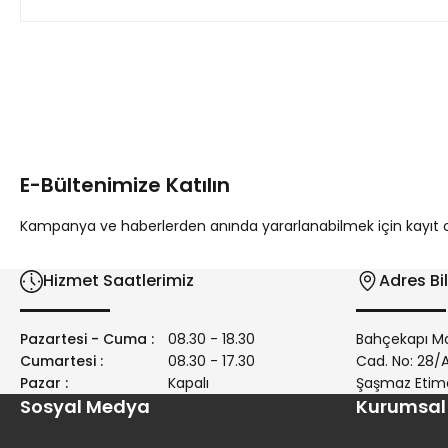
Bu ürünün fiyat bilgisi, resim, ürün açıklamalarında ve diğer 
Görüş ve önerileriniz için teşekkür ederiz.
Ürün resmi kalitesiz, bozuk veya görüntülenemiyor.
Ürün açıklamasında eksik bilgiler bulunuyor.
E-Bültenimize Katılın
Ürün bilgilerinde hatalar bulunuyor.
Ürün fiyatı diğer sitelerden daha pahalı.
Kampanya ve haberlerden anında yararlanabilmek için kayıt ola
Bu ürüne benzer farklı alternatifler olmalı.
Hizmet Saatlerimiz
Adres Bil
Pazartesi - Cuma :
08.30 - 18.30
Bahçekapı Ma
Cumartesi :
08.30 - 17.30
Cad. No: 28
Pazar :
Kapalı
Şaşmaz Etim
Sosyal Medya
Kurumsal