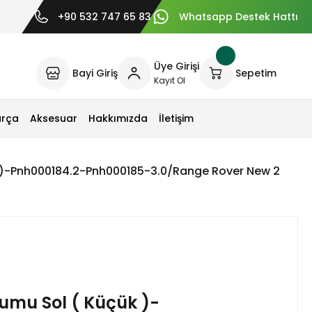
+90 532 747 65 83
Whatsapp Destek Hattı
Üye Girişi
Bayi Giriş
Sepetim
Kayıt Ol
arça
Aksesuar
Hakkımızda
İletişim
k )-Pnh000184.2-Pnh000185-3.0/Range Rover New 2
tumu Sol ( Küçük )-