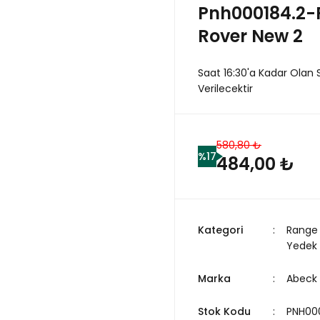
Pnh000184.2-
Rover New 2
Saat 16:30'a Kadar Olan 
Verilecektir
580,80 ₺
%17
484,00 ₺
Kategori
Range 
Yedek
Marka
Abeck
Stok Kodu
PNH00