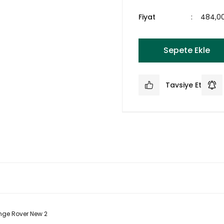
Fiyat
484,0
Sepete Ekle
Tavsiye Et
nge Rover New 2