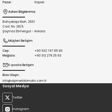
Pazar :
Kapalı
Adres Bilgilerimiz
Bahçekapı Mah. 2551
Gönder
Cad. No: 28/A
Şaşmaz Etimesgut - Ankara
Müşteri İletişim
Cep :
+90 532 747 65 83
Mağaza :
+90 312 278 25 53
E-posta İletişim
Bize Ulaşın :
info@alpmertotomotiv.com.tr
Sosyal Medya
Twitter
Instagram