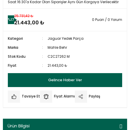
Saat 16:30'a Kadar Olan Siparişler Aynı Gün Kargoya Verilecektir
25.731,42 ₺
%17
0 Puan / 0 Yorum
21.443,00 ₺
Kategori
Jaguar Yedek Parça
Marka
Mahle Behr
Stok Kodu
C2C27262 M
Fiyat
21.443,00 ₺
Gelince Haber Ver
Tavsiye Et
Fiyat Alarmı
Paylaş
Ürün Bilgisi