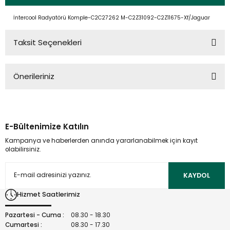
İntercool Radyatörü Komple-C2C27262 M-C2Z31092-C2Z11675-Xf/Jaguar
Taksit Seçenekleri
Önerileriniz
Bu ürünün fiyat bilgisi, resim, ürün açıklamalarında ve diğer
konularda yetersiz gördüğünüz noktaları öneri formunu
kullanarak tarafımıza iletebilirsiniz.
E-Bültenimize Katılın
Görüş ve önerileriniz için teşekkür ederiz.
Kampanya ve haberlerden anında yararlanabilmek için kayıt
olabilirsiniz.
Ürün resmi kalitesiz, bozuk veya görüntülenemiyor.
Ürün açıklamasında eksik bilgiler bulunuyor.
KAYDOL
Ürün bilgilerinde hatalar bulunuyor.
Hizmet Saatlerimiz
Ürün fiyatı diğer sitelerden daha pahalı.
Bu ürüne benzer farklı alternatifler olmalı.
Pazartesi - Cuma :
08.30 - 18.30
Cumartesi :
08.30 - 17.30