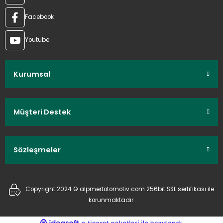
Facebook
Youtube
Kurumsal
Müşteri Destek
Sözleşmeler
Copyright 2024 © alpmertotomotiv.com 256bit SSL sertifikası ile
korunmaktadır.
ideasoft
ile