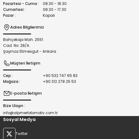
Bu ürüne benzer farklı alternatifler olmalı.
Pazartesi - Cuma :
08.30 - 18.30
Cumartesi :
08.30 - 17.30
Pazar :
Kapalı
Adres Bilgilerimiz
Bahçekapı Mah. 2551
Gönder
Cad. No: 28/A
Şaşmaz Etimesgut - Ankara
Müşteri İletişim
Cep :
+90 532 747 65 83
Mağaza :
+90 312 278 25 53
E-posta İletişim
Bize Ulaşın :
info@alpmertotomotiv.com.tr
Sosyal Medya
Twitter