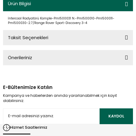
Ürün Bilgisi
İntercool Radyatörü Komple-Pml500031 N.-Pml500010-Pml500011-
Pml500030-2.7/Range Rover Sport-Discovery 3-4
Taksit Seçenekleri
Önerileriniz
Bu ürünün fiyat bilgisi, resim, ürün açıklamalarında ve diğer
konularda yetersiz gördüğünüz noktaları öneri formunu
kullanarak tarafımıza iletebilirsiniz.
E-Bültenimize Katılın
Görüş ve önerileriniz için teşekkür ederiz.
Kampanya ve haberlerden anında yararlanabilmek için kayıt
olabilirsiniz.
Ürün resmi kalitesiz, bozuk veya görüntülenemiyor.
Ürün açıklamasında eksik bilgiler bulunuyor.
KAYDOL
Ürün bilgilerinde hatalar bulunuyor.
Hizmet Saatlerimiz
Ürün fiyatı diğer sitelerden daha pahalı.