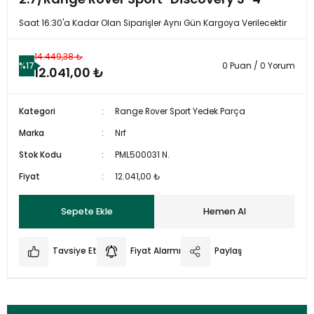
Saat 16:30'a Kadar Olan Siparişler Aynı Gün Kargoya Verilecektir
14.449,38 ₺
%17
0 Puan / 0 Yorum
12.041,00 ₺
Kategori
Range Rover Sport Yedek Parça
Marka
Nrf
Stok Kodu
PML500031 N.
Fiyat
12.041,00 ₺
Sepete Ekle
Hemen Al
Tavsiye Et
Fiyat Alarmı
Paylaş