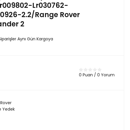
Lr009802-Lr030762-
00926-2.2/Range Rover
ander 2
Siparişler Aynı Gün Kargoya
0 Puan / 0 Yorum
 Rover
e Yedek