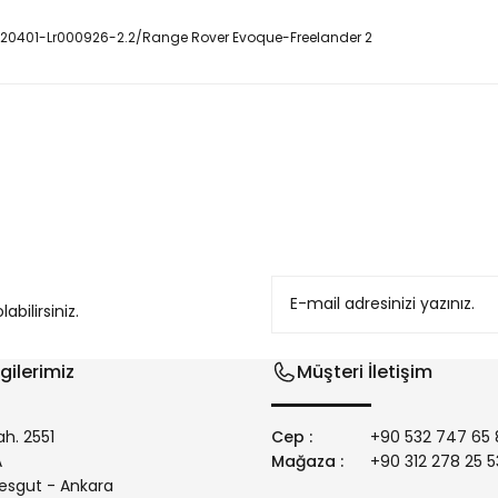
020401-Lr000926-2.2/Range Rover Evoque-Freelander 2
konularda yetersiz gördüğünüz noktaları öneri formunu kullanarak tarafım
bilirsiniz.
gilerimiz
Müşteri İletişim
h. 2551
Cep :
+90 532 747 65 
/A
Mağaza :
+90 312 278 25 5
Gönder
esgut - Ankara