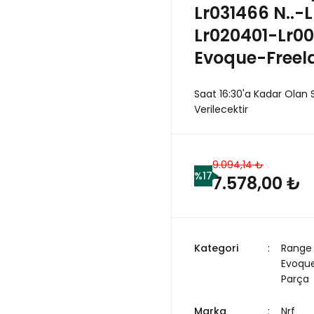
Lr031466 N..-
Lr020401-Lr0
Evoque-Freel
Saat 16:30'a Kadar Olan 
Verilecektir
9.094,14 ₺
%17
7.578,00 ₺
Kategori
Range
Evoqu
Parça
Marka
Nrf