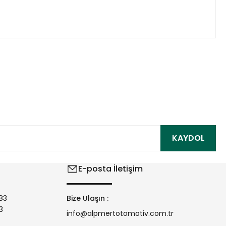
ıza iletebilirsiniz.
KAYDOL
E-posta İletişim
83
Bize Ulaşın :
3
info@alpmertotomotiv.com.tr