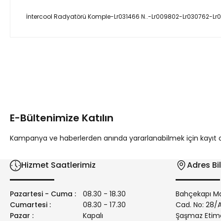
İntercool Radyatörü Komple-Lr031466 N..-Lr009802-Lr030762-Lr
Bu ürünün fiyat bilgisi, resim, ürün açıklamalarında ve diğer 
Görüş ve önerileriniz için teşekkür ederiz.
Ürün resmi kalitesiz, bozuk veya görüntülenemiyor.
Ürün açıklamasında eksik bilgiler bulunuyor.
E-Bültenimize Katılın
Ürün bilgilerinde hatalar bulunuyor.
Ürün fiyatı diğer sitelerden daha pahalı.
Kampanya ve haberlerden anında yararlanabilmek için kayıt ola
Bu ürüne benzer farklı alternatifler olmalı.
Hizmet Saatlerimiz
Adres Bil
Pazartesi - Cuma :
08.30 - 18.30
Bahçekapı Ma
Cumartesi :
08.30 - 17.30
Cad. No: 28
Pazar :
Kapalı
Şaşmaz Etim