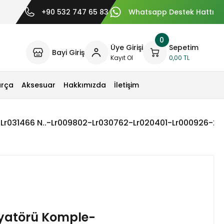
+90 532 747 65 83
Whatsapp Destek Hattı
0
Üye Girişi
Sepetim
Bayi Giriş
Kayıt Ol
0,00 TL
arça
Aksesuar
Hakkımızda
İletişim
Lr031466 N..-Lr009802-Lr030762-Lr020401-Lr000926-2.
dyatörü Komple-