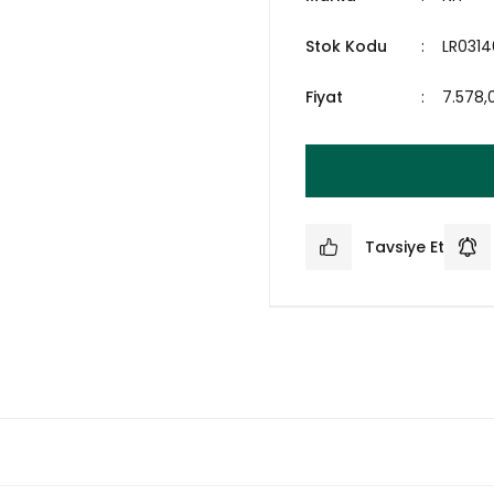
Stok Kodu
LR0314
Fiyat
7.578,
Tavsiye Et