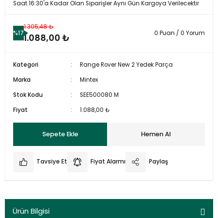
Saat 16:30'a Kadar Olan Siparişler Aynı Gün Kargoya Verilecektir
1.305,48 ₺
%17
0 Puan / 0 Yorum
1.088,00 ₺
Kategori
Range Rover New 2 Yedek Parça
Marka
Mintex
Stok Kodu
SEE500080 M
Fiyat
1.088,00 ₺
Sepete Ekle
Hemen Al
Tavsiye Et
Fiyat Alarmı
Paylaş
Ürün Bilgisi