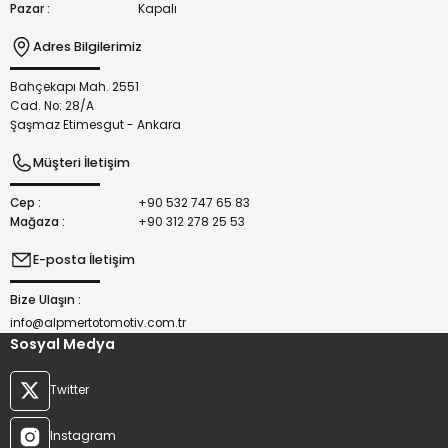
Pazar :
Kapalı
Adres Bilgilerimiz
Bahçekapı Mah. 2551
Gönder
Cad. No: 28/A
Şaşmaz Etimesgut - Ankara
Müşteri İletişim
Cep :
+90 532 747 65 83
Mağaza :
+90 312 278 25 53
E-posta İletişim
Bize Ulaşın :
info@alpmertotomotiv.com.tr
Sosyal Medya
Twitter
Instagram