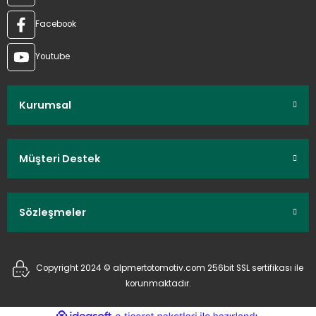
Facebook
Youtube
Kurumsal
Müşteri Destek
Sözleşmeler
Copyright 2024 © alpmertotomotiv.com 256bit SSL sertifikası ile
korunmaktadır.
ideasoft
ile