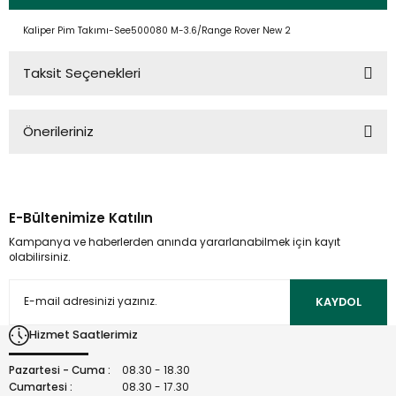
Kaliper Pim Takımı-See500080 M-3.6/Range Rover New 2
Taksit Seçenekleri
Önerileriniz
Bu ürünün fiyat bilgisi, resim, ürün açıklamalarında ve diğer
konularda yetersiz gördüğünüz noktaları öneri formunu
kullanarak tarafımıza iletebilirsiniz.
E-Bültenimize Katılın
Görüş ve önerileriniz için teşekkür ederiz.
Kampanya ve haberlerden anında yararlanabilmek için kayıt
olabilirsiniz.
Ürün resmi kalitesiz, bozuk veya görüntülenemiyor.
Ürün açıklamasında eksik bilgiler bulunuyor.
KAYDOL
Ürün bilgilerinde hatalar bulunuyor.
Hizmet Saatlerimiz
Ürün fiyatı diğer sitelerden daha pahalı.
Bu ürüne benzer farklı alternatifler olmalı.
Pazartesi - Cuma :
08.30 - 18.30
Cumartesi :
08.30 - 17.30