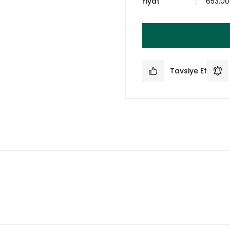
Fiyat
653,00
Tavsiye Et