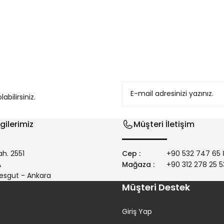
konularda yetersiz gördüğünüz noktaları öneri formunu kullanarak tarafım
bilirsiniz.
gilerimiz
Müşteri İletişim
h. 2551
Cep :
+90 532 747 65 
/A
Mağaza :
+90 312 278 25 5
Gönder
esgut - Ankara
Müşteri Destek
Giriş Yap