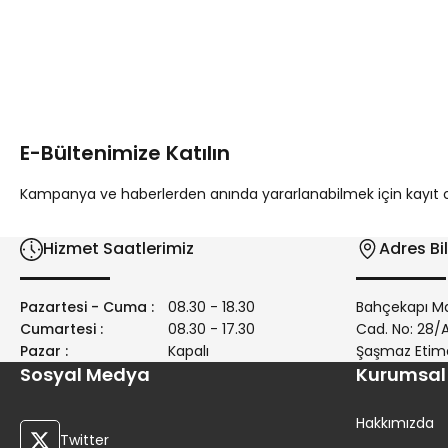
Bu ürünün fiyat bilgisi, resim, ürün açıklamalarında ve diğer 
Görüş ve önerileriniz için teşekkür ederiz.
Ürün resmi kalitesiz, bozuk veya görüntülenemiyor.
Ürün açıklamasında eksik bilgiler bulunuyor.
E-Bültenimize Katılın
Ürün bilgilerinde hatalar bulunuyor.
Ürün fiyatı diğer sitelerden daha pahalı.
Kampanya ve haberlerden anında yararlanabilmek için kayıt ola
Bu ürüne benzer farklı alternatifler olmalı.
Hizmet Saatlerimiz
Adres Bil
Pazartesi - Cuma :
08.30 - 18.30
Bahçekapı Ma
Cumartesi :
08.30 - 17.30
Cad. No: 28
Pazar :
Kapalı
Şaşmaz Etim
Sosyal Medya
Kurumsal
Hakkımızda
Twitter