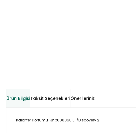
Ürün Bilgisi
Taksit Seçenekleri
Önerileriniz
Kalorifer Hortumu-Jhb000060 E-/Discovery 2