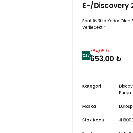
E-/Discovery 
Saat 16:30'a Kadar Olan 
Verilecektir
784,08 ₺
%17
653,00 ₺
Kategori
Discov
Parça
Marka
Eurosp
Stok Kodu
JHB00