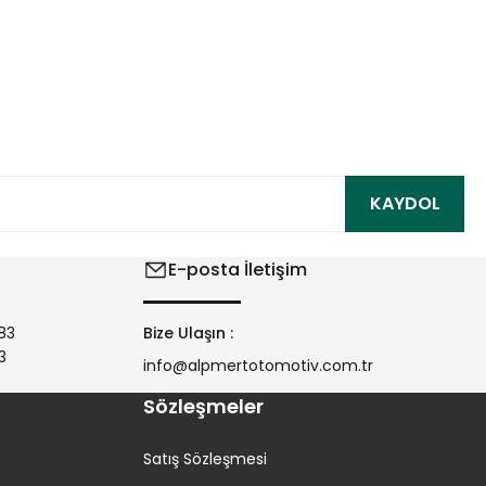
ıza iletebilirsiniz.
KAYDOL
E-posta İletişim
83
Bize Ulaşın :
3
info@alpmertotomotiv.com.tr
Sözleşmeler
Satış Sözleşmesi