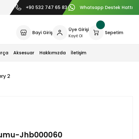
+90 532 747 65 83
Whatsapp Destek Hattı
Üye Girişi
Bayi Giriş
Sepetim
Kayıt Ol
arça
Aksesuar
Hakkımızda
İletişim
ry 2
rtumu-Jhb000060