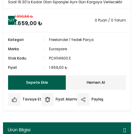
Saat 16:30'a Kadar Olan Siparişler Aynı Gün Kargoya Verilecektir
1.990,56 ₺
%17
0 Puan / 0 Yorum
1.659,00 ₺
Kategori
Freelander 1 Yedek Parça
Marka
Eurospare
Stok Kodu
PCH114900 E
Fiyat
1.659,00 ₺
Sepete Ekle
Hemen Al
Tavsiye Et
Fiyat Alarmı
Paylaş
Ürün Bilgisi