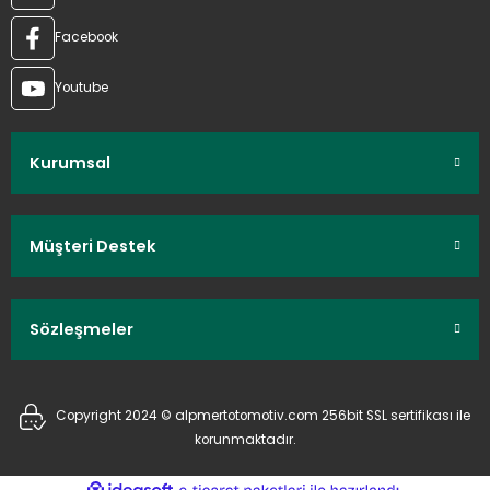
Facebook
Youtube
Kurumsal
Müşteri Destek
Sözleşmeler
Copyright 2024 © alpmertotomotiv.com 256bit SSL sertifikası ile
korunmaktadır.
ideasoft
ile