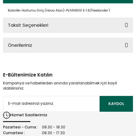
Kalorifer Hortumu Giriş (Hava Alan)-Pch114900 E-1.8/Freelander 1
Taksit Seçenekleri
Önerileriniz
Bu ürünün fiyat bilgisi, resim, ürün açıklamalarında ve diğer
konularda yetersiz gördüğünüz noktaları öneri formunu
kullanarak tarafımıza iletebilirsiniz.
E-Bültenimize Katılın
Görüş ve önerileriniz için teşekkür ederiz.
Kampanya ve haberlerden anında yararlanabilmek için kayıt
olabilirsiniz.
Ürün resmi kalitesiz, bozuk veya görüntülenemiyor.
Ürün açıklamasında eksik bilgiler bulunuyor.
KAYDOL
Ürün bilgilerinde hatalar bulunuyor.
Hizmet Saatlerimiz
Ürün fiyatı diğer sitelerden daha pahalı.
Bu ürüne benzer farklı alternatifler olmalı.
Pazartesi - Cuma :
08.30 - 18.30
Cumartesi :
08.30 - 17.30