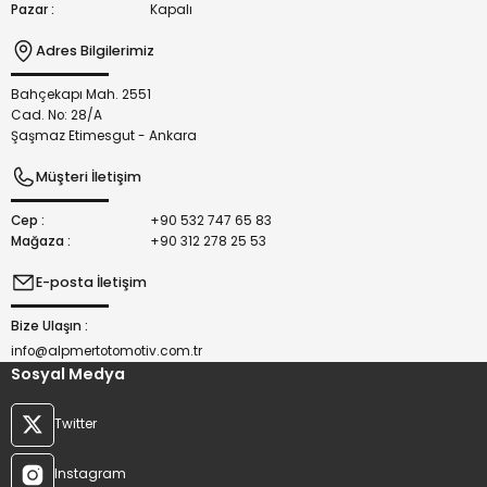
Pazar :
Kapalı
Adres Bilgilerimiz
Bahçekapı Mah. 2551
Gönder
Cad. No: 28/A
Şaşmaz Etimesgut - Ankara
Müşteri İletişim
Cep :
+90 532 747 65 83
Mağaza :
+90 312 278 25 53
E-posta İletişim
Bize Ulaşın :
info@alpmertotomotiv.com.tr
Sosyal Medya
Twitter
Instagram