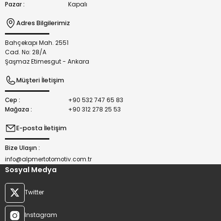
Pazar :
Kapalı
Adres Bilgilerimiz
Bahçekapı Mah. 2551
Gönder
Cad. No: 28/A
Şaşmaz Etimesgut - Ankara
Müşteri İletişim
Cep :
+90 532 747 65 83
Mağaza :
+90 312 278 25 53
E-posta İletişim
Bize Ulaşın :
info@alpmertotomotiv.com.tr
Sosyal Medya
Twitter
Instagram