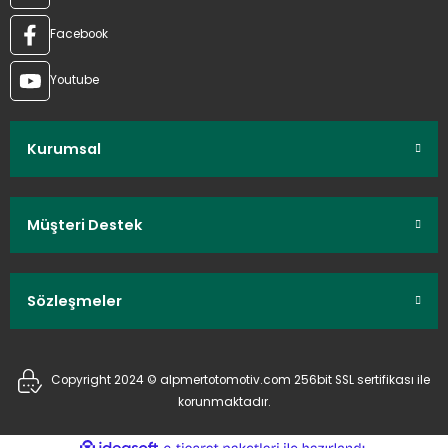
Facebook
Youtube
Kurumsal
Müşteri Destek
Sözleşmeler
Copyright 2024 © alpmertotomotiv.com 256bit SSL sertifikası ile
korunmaktadır.
ideasoft
ile