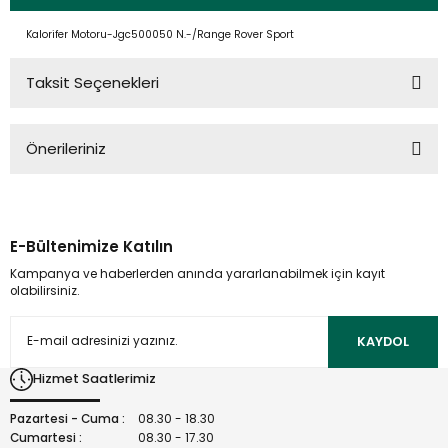
Kalorifer Motoru-Jgc500050 N.-/Range Rover Sport
Taksit Seçenekleri
Önerileriniz
Bu ürünün fiyat bilgisi, resim, ürün açıklamalarında ve diğer
konularda yetersiz gördüğünüz noktaları öneri formunu
kullanarak tarafımıza iletebilirsiniz.
E-Bültenimize Katılın
Görüş ve önerileriniz için teşekkür ederiz.
Kampanya ve haberlerden anında yararlanabilmek için kayıt
olabilirsiniz.
Ürün resmi kalitesiz, bozuk veya görüntülenemiyor.
Ürün açıklamasında eksik bilgiler bulunuyor.
KAYDOL
Ürün bilgilerinde hatalar bulunuyor.
Hizmet Saatlerimiz
Ürün fiyatı diğer sitelerden daha pahalı.
Bu ürüne benzer farklı alternatifler olmalı.
Pazartesi - Cuma :
08.30 - 18.30
Cumartesi :
08.30 - 17.30