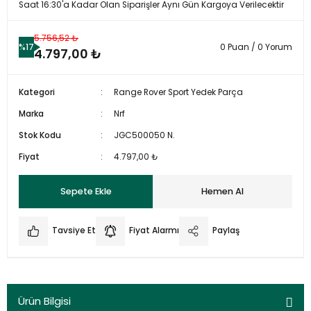
Saat 16:30'a Kadar Olan Siparişler Aynı Gün Kargoya Verilecektir
5.756,52 ₺
%17
0 Puan / 0 Yorum
4.797,00 ₺
Kategori
Range Rover Sport Yedek Parça
Marka
Nrf
Stok Kodu
JGC500050 N.
Fiyat
4.797,00 ₺
Sepete Ekle
Hemen Al
Tavsiye Et
Fiyat Alarmı
Paylaş
Ürün Bilgisi