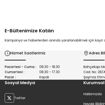
Bu ürünün fiyat bilgisi, resim, ürün açıklamalarında ve diğer 
Görüş ve önerileriniz için teşekkür ederiz.
Ürün resmi kalitesiz, bozuk veya görüntülenemiyor.
Ürün açıklamasında eksik bilgiler bulunuyor.
E-Bültenimize Katılın
Ürün bilgilerinde hatalar bulunuyor.
Ürün fiyatı diğer sitelerden daha pahalı.
Kampanya ve haberlerden anında yararlanabilmek için kayıt ola
Bu ürüne benzer farklı alternatifler olmalı.
Hizmet Saatlerimiz
Adres Bil
Pazartesi - Cuma :
08.30 - 18.30
Bahçekapı Ma
Cumartesi :
08.30 - 17.30
Cad. No: 28
Pazar :
Kapalı
Şaşmaz Etim
Sosyal Medya
Kurumsal
Hakkımızda
Twitter
Havale Bildi