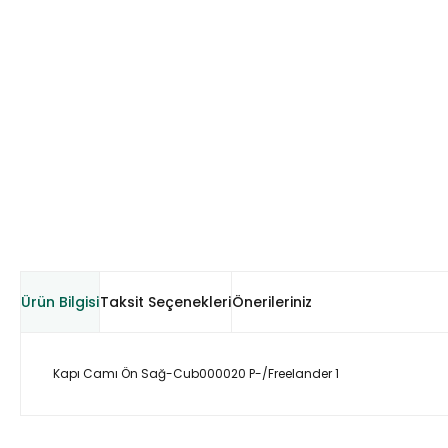
Ürün Bilgisi
Taksit Seçenekleri
Önerileriniz
Kapı Camı Ön Sağ-Cub000020 P-/Freelander 1