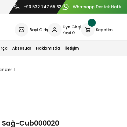
+90 532 747 65 83
Whatsapp Destek Hattı
Üye Girişi
Bayi Giriş
Sepetim
Kayıt Ol
arça
Aksesuar
Hakkımızda
İletişim
nder 1
n Sağ-Cub000020