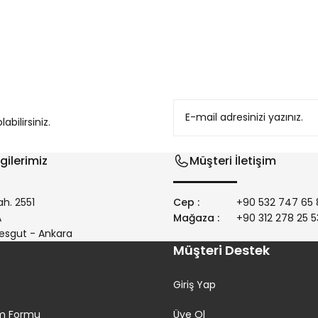
konularda yetersiz gördüğünüz noktaları öneri formunu kullanarak tarafım
bilirsiniz.
gilerimiz
Müşteri İletişim
h. 2551
Cep :
+90 532 747 65 
/A
Mağaza :
+90 312 278 25 5
Gönder
esgut - Ankara
Müşteri Destek
Giriş Yap
rim Formu
Üye Ol