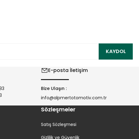
ıza iletebilirsiniz.
KAYDOL
E-posta İletişim
83
Bize Ulaşın :
3
info@alpmertotomotiv.com.tr
Sözleşmeler
Satış Sözleşmesi
Gizlilik ve Güvenlik