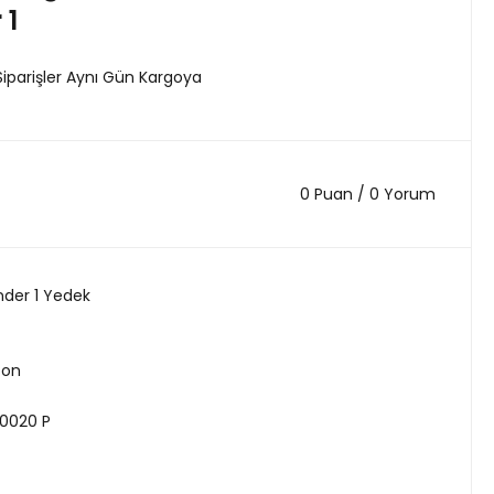
 1
Siparişler Aynı Gün Kargoya
0 Puan / 0 Yorum
nder 1 Yedek
ton
0020 P