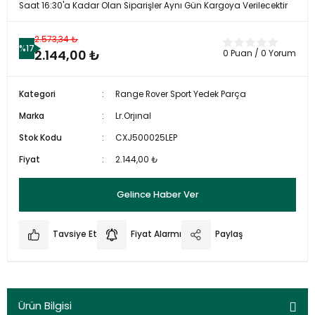
Saat 16:30'a Kadar Olan Siparişler Aynı Gün Kargoya Verilecektir
2.573,34 ₺
%17
2.144,00 ₺
0 Puan / 0 Yorum
Kategori
Range Rover Sport Yedek Parça
Marka
Lr.Orjınal
Stok Kodu
CXJ500025LEP
Fiyat
2.144,00 ₺
Gelince Haber Ver
Tavsiye Et
Fiyat Alarmı
Paylaş
Ürün Bilgisi