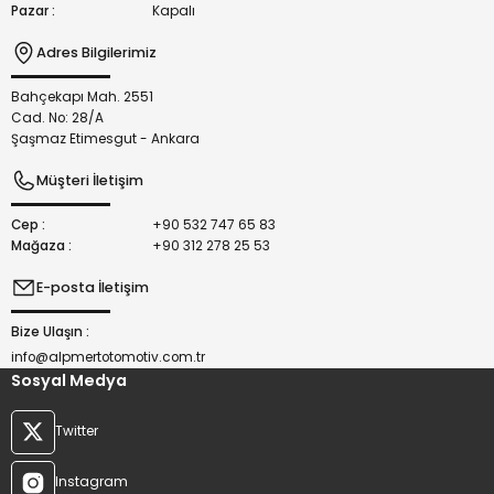
Pazar :
Kapalı
Adres Bilgilerimiz
Bahçekapı Mah. 2551
Gönder
Cad. No: 28/A
Şaşmaz Etimesgut - Ankara
Müşteri İletişim
Cep :
+90 532 747 65 83
Mağaza :
+90 312 278 25 53
E-posta İletişim
Bize Ulaşın :
info@alpmertotomotiv.com.tr
Sosyal Medya
Twitter
Instagram