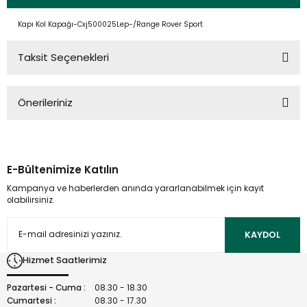
Kapı Kol Kapağı-Cxj500025Lep-/Range Rover Sport
Taksit Seçenekleri
Önerileriniz
Bu ürünün fiyat bilgisi, resim, ürün açıklamalarında ve diğer
konularda yetersiz gördüğünüz noktaları öneri formunu
kullanarak tarafımıza iletebilirsiniz.
E-Bültenimize Katılın
Görüş ve önerileriniz için teşekkür ederiz.
Kampanya ve haberlerden anında yararlanabilmek için kayıt
olabilirsiniz.
Ürün resmi kalitesiz, bozuk veya görüntülenemiyor.
Ürün açıklamasında eksik bilgiler bulunuyor.
KAYDOL
Ürün bilgilerinde hatalar bulunuyor.
Hizmet Saatlerimiz
Ürün fiyatı diğer sitelerden daha pahalı.
Bu ürüne benzer farklı alternatifler olmalı.
Pazartesi - Cuma :
08.30 - 18.30
Cumartesi :
08.30 - 17.30