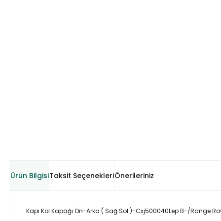
Ürün Bilgisi
Taksit Seçenekleri
Önerileriniz
Kapı Kol Kapağı Ön-Arka ( Sağ Sol )-Cxj500040Lep B-/Range Rov