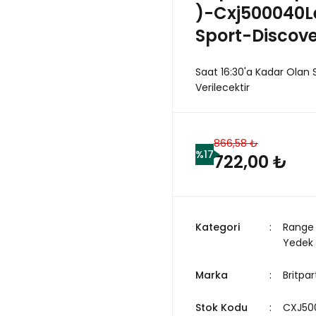
)-Cxj500040L
Sport-Discove
Saat 16:30'a Kadar Olan 
Verilecektir
866,58 ₺
%17
722,00 ₺
Kategori
Range 
Yedek
Marka
Britpar
Stok Kodu
CXJ50