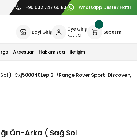
+90 532 747 65 83
Whatsapp Destek Hattı
Üye Girişi
Bayi Giriş
Sepetim
Kayıt Ol
arça
Aksesuar
Hakkımızda
İletişim
 Sol )-Cxj500040Lep B-/Range Rover Sport-Discovery 3
ğı Ön-Arka ( Sağ Sol