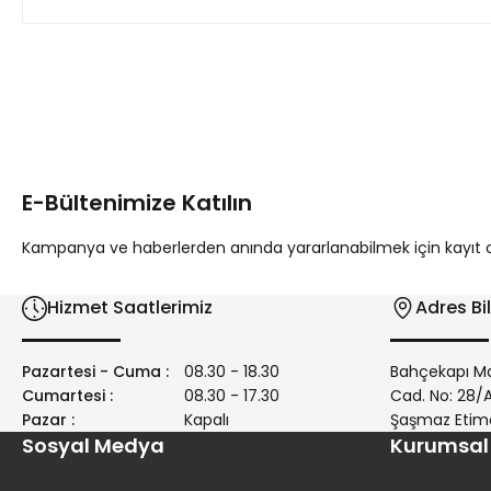
Bu ürünün fiyat bilgisi, resim, ürün açıklamalarında ve diğer 
Görüş ve önerileriniz için teşekkür ederiz.
Ürün resmi kalitesiz, bozuk veya görüntülenemiyor.
Ürün açıklamasında eksik bilgiler bulunuyor.
E-Bültenimize Katılın
Ürün bilgilerinde hatalar bulunuyor.
Ürün fiyatı diğer sitelerden daha pahalı.
Kampanya ve haberlerden anında yararlanabilmek için kayıt ola
Bu ürüne benzer farklı alternatifler olmalı.
Hizmet Saatlerimiz
Adres Bil
Pazartesi - Cuma :
08.30 - 18.30
Bahçekapı Ma
Cumartesi :
08.30 - 17.30
Cad. No: 28
Pazar :
Kapalı
Şaşmaz Etim
Sosyal Medya
Kurumsal