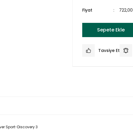
Fiyat
722,00
Sepete Ekle
Tavsiye Et
er Sport-Discovery 3