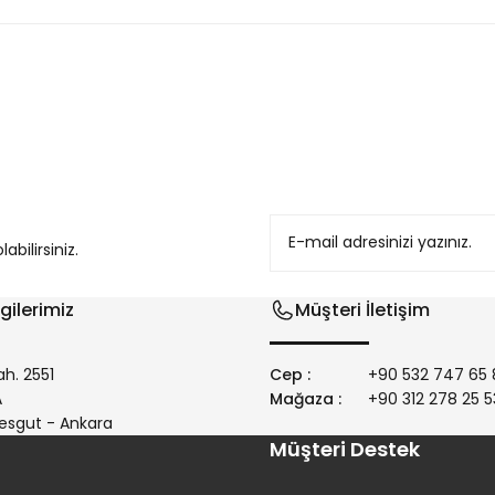
konularda yetersiz gördüğünüz noktaları öneri formunu kullanarak tarafım
bilirsiniz.
gilerimiz
Müşteri İletişim
h. 2551
Cep :
+90 532 747 65 
/A
Mağaza :
+90 312 278 25 5
Gönder
esgut - Ankara
Müşteri Destek