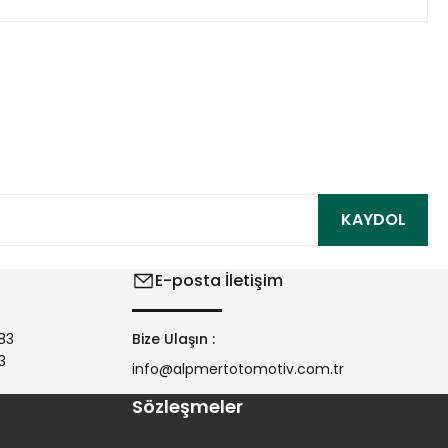
ıza iletebilirsiniz.
KAYDOL
E-posta İletişim
83
Bize Ulaşın :
3
info@alpmertotomotiv.com.tr
Sözleşmeler