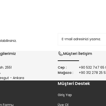
konularda yetersiz gördüğünüz noktaları öneri formunu kullanarak tarafım
bilirsiniz.
gilerimiz
Müşteri İletişim
h. 2551
Cep :
+90 532 747 65 
/A
Mağaza :
+90 312 278 25 5
Gönder
esgut - Ankara
Müşteri Destek
Giriş Yap
rim Formu
Üye Ol