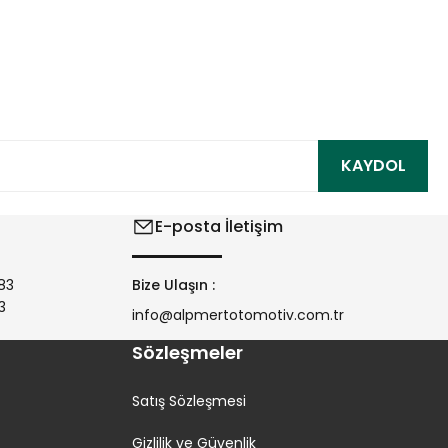
ıza iletebilirsiniz.
KAYDOL
E-posta İletişim
83
Bize Ulaşın :
3
info@alpmertotomotiv.com.tr
Sözleşmeler
Satış Sözleşmesi
Gizlilik ve Güvenlik