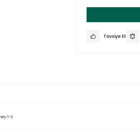
Tavsiye Et
ery 1-2