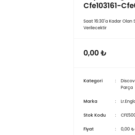
Cfe103161-Cfe
Saat 16:30'a Kadar Olan 
Verilecektir
0,00 ₺
Kategori
Discov
Parça
Marka
Lr.Eng
Stok Kodu
CFE50
Fiyat
0,00 ₺