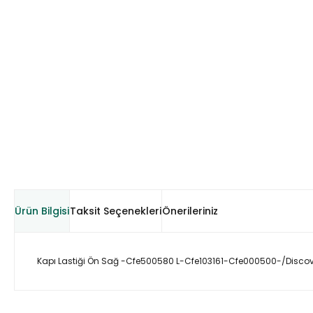
Ürün Bilgisi
Taksit Seçenekleri
Önerileriniz
Kapı Lastiği Ön Sağ -Cfe500580 L-Cfe103161-Cfe000500-/Discov