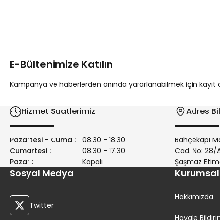
Bu ürünün fiyat bilgisi, resim, ürün açıklamalarında ve diğer 
Görüş ve önerileriniz için teşekkür ederiz.
Ürün resmi kalitesiz, bozuk veya görüntülenemiyor.
Ürün açıklamasında eksik bilgiler bulunuyor.
E-Bültenimize Katılın
Ürün bilgilerinde hatalar bulunuyor.
Ürün fiyatı diğer sitelerden daha pahalı.
Kampanya ve haberlerden anında yararlanabilmek için kayıt ola
Bu ürüne benzer farklı alternatifler olmalı.
Hizmet Saatlerimiz
Adres Bil
Pazartesi - Cuma :
08.30 - 18.30
Bahçekapı Ma
Cumartesi :
08.30 - 17.30
Cad. No: 28
Pazar :
Kapalı
Şaşmaz Etim
Sosyal Medya
Kurumsal
Hakkımızda
Twitter
Havale Bildi