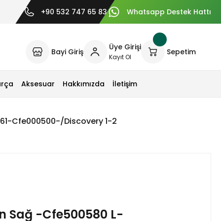
+90 532 747 65 83
Whatsapp Destek Hattı
Üye Girişi
Bayi Giriş
Sepetim
Kayıt Ol
arça
Aksesuar
Hakkımızda
İletişim
161-Cfe000500-/Discovery 1-2
Ön Sağ -Cfe500580 L-