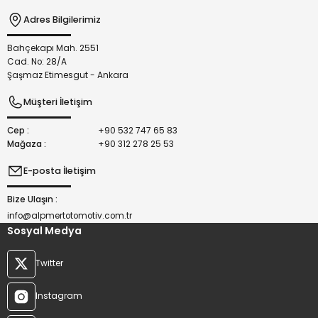
Adres Bilgilerimiz
Bahçekapı Mah. 2551
Gönder
Cad. No: 28/A
Şaşmaz Etimesgut - Ankara
Müşteri İletişim
Cep :
+90 532 747 65 83
Mağaza :
+90 312 278 25 53
E-posta İletişim
Bize Ulaşın :
info@alpmertotomotiv.com.tr
Sosyal Medya
Twitter
Instagram