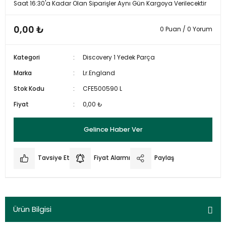
Saat 16:30'a Kadar Olan Siparişler Aynı Gün Kargoya Verilecektir
0,00 ₺
0 Puan / 0 Yorum
Kategori
Discovery 1 Yedek Parça
Marka
Lr.England
Stok Kodu
CFE500590 L
Fiyat
0,00 ₺
Gelince Haber Ver
Tavsiye Et
Fiyat Alarmı
Paylaş
Ürün Bilgisi