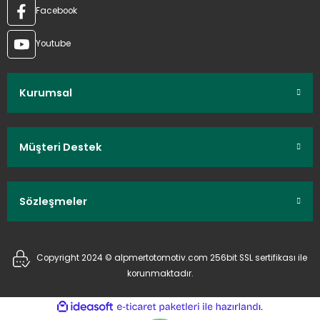
Facebook
Youtube
Kurumsal
Müşteri Destek
Sözleşmeler
Copyright 2024 © alpmertotomotiv.com 256bit SSL sertifikası ile
korunmaktadır.
ideasoft
ile
e-
hazırlandı.
ticaret