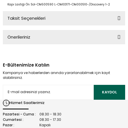
Kapı Lastiği Ön Sol-Cfe500590 L-Cfe103171-Cfe000510-/Discovery 1-2
Taksit Seçenekleri
Önerileriniz
Bu ürünün fiyat bilgisi, resim, ürün açıklamalarında ve diğer
konularda yetersiz gördüğünüz noktaları öneri formunu
kullanarak tarafımıza iletebilirsiniz.
E-Bültenimize Katılın
Görüş ve önerileriniz için teşekkür ederiz.
Kampanya ve haberlerden anında yararlanabilmek için kayıt
olabilirsiniz.
Ürün resmi kalitesiz, bozuk veya görüntülenemiyor.
Ürün açıklamasında eksik bilgiler bulunuyor.
KAYDOL
Ürün bilgilerinde hatalar bulunuyor.
Hizmet Saatlerimiz
Ürün fiyatı diğer sitelerden daha pahalı.
Bu ürüne benzer farklı alternatifler olmalı.
Pazartesi - Cuma :
08.30 - 18.30
Cumartesi :
08.30 - 17.30
Pazar :
Kapalı