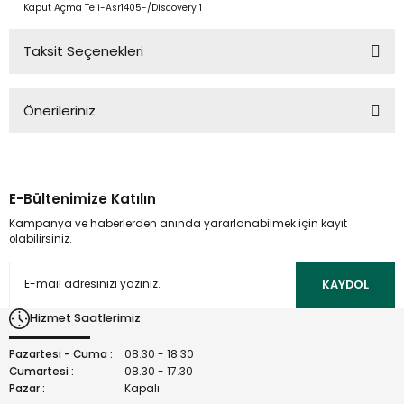
Kaput Açma Teli-Asr1405-/Discovery 1
Taksit Seçenekleri
Önerileriniz
Bu ürünün fiyat bilgisi, resim, ürün açıklamalarında ve diğer
konularda yetersiz gördüğünüz noktaları öneri formunu
kullanarak tarafımıza iletebilirsiniz.
E-Bültenimize Katılın
Görüş ve önerileriniz için teşekkür ederiz.
Kampanya ve haberlerden anında yararlanabilmek için kayıt
olabilirsiniz.
Ürün resmi kalitesiz, bozuk veya görüntülenemiyor.
Ürün açıklamasında eksik bilgiler bulunuyor.
KAYDOL
Ürün bilgilerinde hatalar bulunuyor.
Hizmet Saatlerimiz
Ürün fiyatı diğer sitelerden daha pahalı.
Bu ürüne benzer farklı alternatifler olmalı.
Pazartesi - Cuma :
08.30 - 18.30
Cumartesi :
08.30 - 17.30
Pazar :
Kapalı