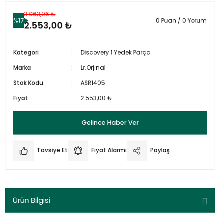
3.063,06 ₺
%17
0 Puan / 0 Yorum
2.553,00 ₺
Kategori
Discovery 1 Yedek Parça
Marka
Lr.Orjınal
Stok Kodu
ASR1405
Fiyat
2.553,00 ₺
Gelince Haber Ver
Tavsiye Et
Fiyat Alarmı
Paylaş
Ürün Bilgisi