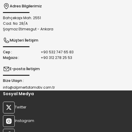
Adres Bilgilerimiz
Bahçekapı Mah. 2551
Gönder
Cad. No: 28/A
Şaşmaz Etimesgut - Ankara
Müşteri İletişim
Cep :
+90 532 747 65 83
Mağaza :
+90 312 278 25 53
E-posta İletişim
Bize Ulaşın :
info@alpmertotomotiv.com.tr
Sosyal Medya
Twitter
Instagram