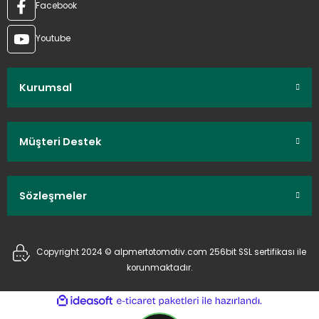
Facebook
Youtube
Kurumsal
Müşteri Destek
Sözleşmeler
Copyright 2024 © alpmertotomotiv.com 256bit SSL sertifikası ile
korunmaktadır.
ideasoft
ile
e-
hazırlandı.
ticaret