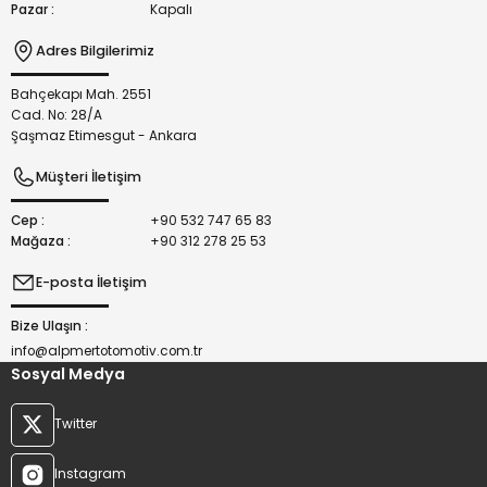
Pazar :
Kapalı
Adres Bilgilerimiz
Bahçekapı Mah. 2551
Gönder
Cad. No: 28/A
Şaşmaz Etimesgut - Ankara
Müşteri İletişim
Cep :
+90 532 747 65 83
Mağaza :
+90 312 278 25 53
E-posta İletişim
Bize Ulaşın :
info@alpmertotomotiv.com.tr
Sosyal Medya
Twitter
Instagram