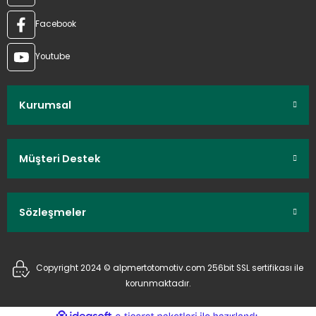
Facebook
Youtube
Kurumsal
Müşteri Destek
Sözleşmeler
Copyright 2024 © alpmertotomotiv.com 256bit SSL sertifikası ile
korunmaktadır.
ideasoft
ile