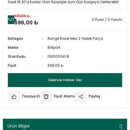
Saat 16:30'a Kadar Olan Siparişler Aynı Gün Kargoya Verilecektir
835,56 ₺
%17
0 Puan / 0 Yorum
696,00 ₺
Kategori
Range Rover New 2 Yedek Parça
Marka
Britpart
Stok Kodu
FSE000041 B
Fiyat
696,00 ₺
Gelince Haber Ver
Tavsiye Et
Fiyat Alarmı
Paylaş
Ürün Bilgisi