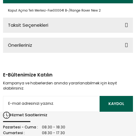
Kaput Açma Teli Merkez-Fse000041 B-/Range Rover New 2
Taksit Seçenekleri
Önerileriniz
Bu ürünün fiyat bilgisi, resim, ürün açıklamalarında ve diğer
konularda yetersiz gördüğünüz noktaları öneri formunu
kullanarak tarafımıza iletebilirsiniz.
E-Bültenimize Katılın
Görüş ve önerileriniz için teşekkür ederiz.
Kampanya ve haberlerden anında yararlanabilmek için kayıt
olabilirsiniz.
Ürün resmi kalitesiz, bozuk veya görüntülenemiyor.
Ürün açıklamasında eksik bilgiler bulunuyor.
KAYDOL
Ürün bilgilerinde hatalar bulunuyor.
Hizmet Saatlerimiz
Ürün fiyatı diğer sitelerden daha pahalı.
Bu ürüne benzer farklı alternatifler olmalı.
Pazartesi - Cuma :
08.30 - 18.30
Cumartesi :
08.30 - 17.30