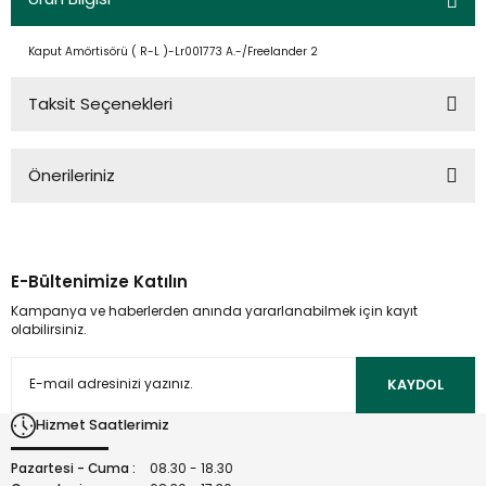
Kaput Amörtisörü ( R-L )-Lr001773 A.-/Freelander 2
Taksit Seçenekleri
Önerileriniz
Bu ürünün fiyat bilgisi, resim, ürün açıklamalarında ve diğer
konularda yetersiz gördüğünüz noktaları öneri formunu
kullanarak tarafımıza iletebilirsiniz.
E-Bültenimize Katılın
Görüş ve önerileriniz için teşekkür ederiz.
Kampanya ve haberlerden anında yararlanabilmek için kayıt
olabilirsiniz.
Ürün resmi kalitesiz, bozuk veya görüntülenemiyor.
Ürün açıklamasında eksik bilgiler bulunuyor.
KAYDOL
Ürün bilgilerinde hatalar bulunuyor.
Hizmet Saatlerimiz
Ürün fiyatı diğer sitelerden daha pahalı.
Bu ürüne benzer farklı alternatifler olmalı.
Pazartesi - Cuma :
08.30 - 18.30