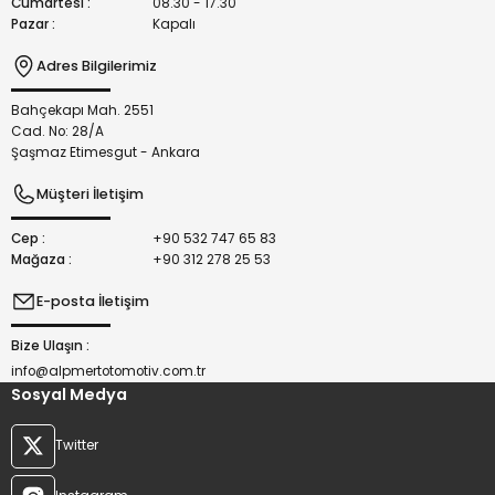
Cumartesi :
08.30 - 17.30
Pazar :
Kapalı
Adres Bilgilerimiz
Bahçekapı Mah. 2551
Gönder
Cad. No: 28/A
Şaşmaz Etimesgut - Ankara
Müşteri İletişim
Cep :
+90 532 747 65 83
Mağaza :
+90 312 278 25 53
E-posta İletişim
Bize Ulaşın :
info@alpmertotomotiv.com.tr
Sosyal Medya
Twitter