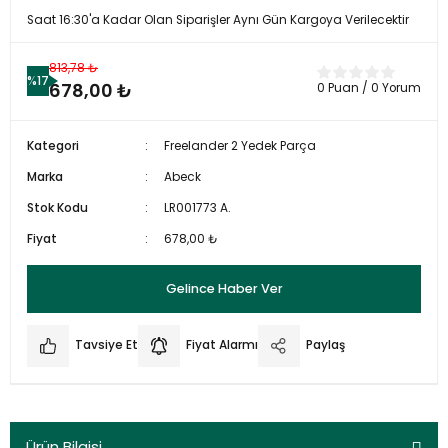
Saat 16:30'a Kadar Olan Siparişler Aynı Gün Kargoya Verilecektir
813,78 ₺
%17
678,00 ₺
0 Puan / 0 Yorum
Kategori
Freelander 2 Yedek Parça
Marka
Abeck
Stok Kodu
LR001773 A.
Fiyat
678,00 ₺
Gelince Haber Ver
Tavsiye Et
Fiyat Alarmı
Paylaş
Ürün Bilgisi