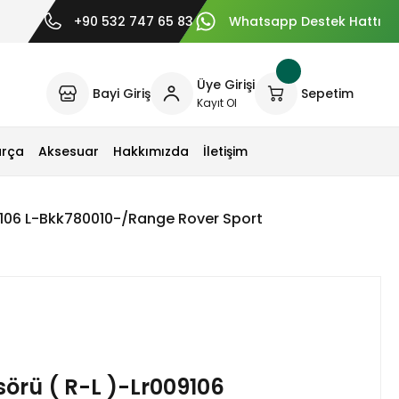
+90 532 747 65 83
Whatsapp Destek Hattı
Üye Girişi
Bayi Giriş
Sepetim
Kayıt Ol
arça
Aksesuar
Hakkımızda
İletişim
9106 L-Bkk780010-/Range Rover Sport
örü ( R-L )-Lr009106