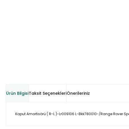
Ürün Bilgisi
Taksit Seçenekleri
Önerileriniz
Kaput Amortisörü ( R-L )-Lr009106 L-Bkk780010-/Range Rover Sp