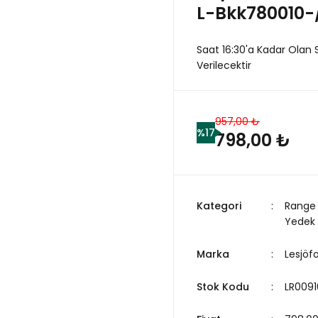
L-Bkk780010-
Saat 16:30'a Kadar Olan 
Verilecektir
957,00 ₺
%17
798,00 ₺
Kategori
Range 
Yedek
Marka
Lesjöf
Stok Kodu
LR0091