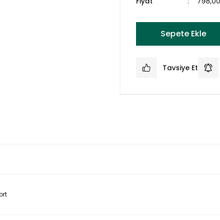
Fiyat
798,0
Sepete Ekle
Tavsiye Et
ort