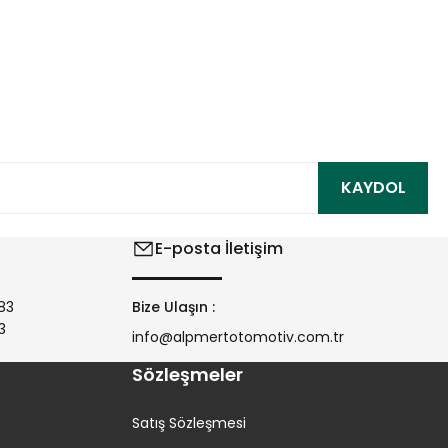
ıza iletebilirsiniz.
KAYDOL
E-posta İletişim
83
Bize Ulaşın :
3
info@alpmertotomotiv.com.tr
Sözleşmeler
Satış Sözleşmesi