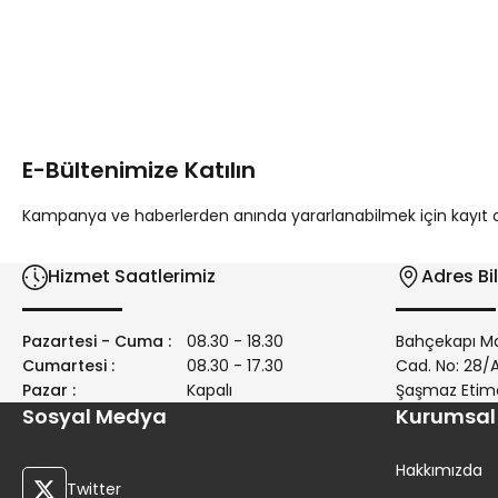
Bu ürünün fiyat bilgisi, resim, ürün açıklamalarında ve diğer 
Görüş ve önerileriniz için teşekkür ederiz.
Ürün resmi kalitesiz, bozuk veya görüntülenemiyor.
Ürün açıklamasında eksik bilgiler bulunuyor.
E-Bültenimize Katılın
Ürün bilgilerinde hatalar bulunuyor.
Ürün fiyatı diğer sitelerden daha pahalı.
Kampanya ve haberlerden anında yararlanabilmek için kayıt ola
Bu ürüne benzer farklı alternatifler olmalı.
Hizmet Saatlerimiz
Adres Bil
Pazartesi - Cuma :
08.30 - 18.30
Bahçekapı Ma
Cumartesi :
08.30 - 17.30
Cad. No: 28
Pazar :
Kapalı
Şaşmaz Etim
Sosyal Medya
Kurumsal
Hakkımızda
Twitter