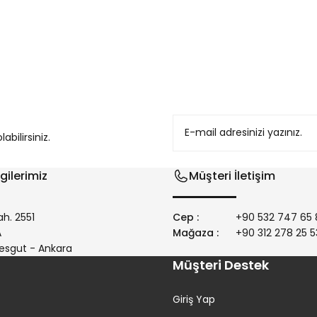
konularda yetersiz gördüğünüz noktaları öneri formunu kullanarak tarafım
bilirsiniz.
gilerimiz
Müşteri İletişim
h. 2551
Cep :
+90 532 747 65 
/A
Mağaza :
+90 312 278 25 5
Gönder
esgut - Ankara
Müşteri Destek
Giriş Yap