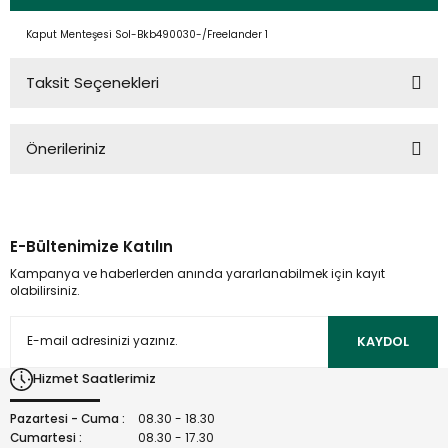
Kaput Menteşesi Sol-Bkb490030-/Freelander 1
Taksit Seçenekleri
Önerileriniz
Bu ürünün fiyat bilgisi, resim, ürün açıklamalarında ve diğer
konularda yetersiz gördüğünüz noktaları öneri formunu
kullanarak tarafımıza iletebilirsiniz.
E-Bültenimize Katılın
Görüş ve önerileriniz için teşekkür ederiz.
Kampanya ve haberlerden anında yararlanabilmek için kayıt
olabilirsiniz.
Ürün resmi kalitesiz, bozuk veya görüntülenemiyor.
Ürün açıklamasında eksik bilgiler bulunuyor.
KAYDOL
Ürün bilgilerinde hatalar bulunuyor.
Hizmet Saatlerimiz
Ürün fiyatı diğer sitelerden daha pahalı.
Bu ürüne benzer farklı alternatifler olmalı.
Pazartesi - Cuma :
08.30 - 18.30
Cumartesi :
08.30 - 17.30