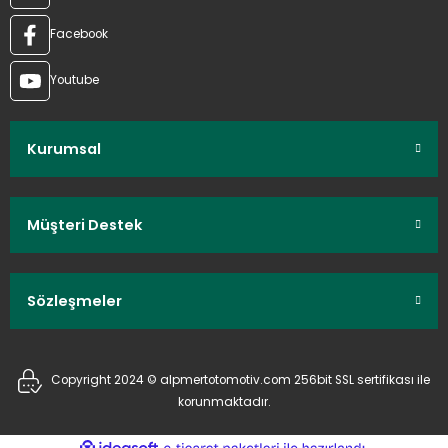
Facebook
Youtube
Kurumsal
Müşteri Destek
Sözleşmeler
Copyright 2024 © alpmertotomotiv.com 256bit SSL sertifikası ile
korunmaktadır.
ideasoft
ile