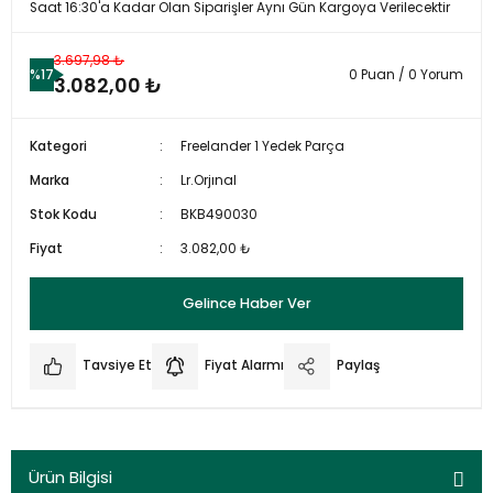
Saat 16:30'a Kadar Olan Siparişler Aynı Gün Kargoya Verilecektir
3.697,98 ₺
%17
0 Puan / 0 Yorum
3.082,00 ₺
Kategori
Freelander 1 Yedek Parça
Marka
Lr.Orjınal
Stok Kodu
BKB490030
Fiyat
3.082,00 ₺
Gelince Haber Ver
Tavsiye Et
Fiyat Alarmı
Paylaş
Ürün Bilgisi