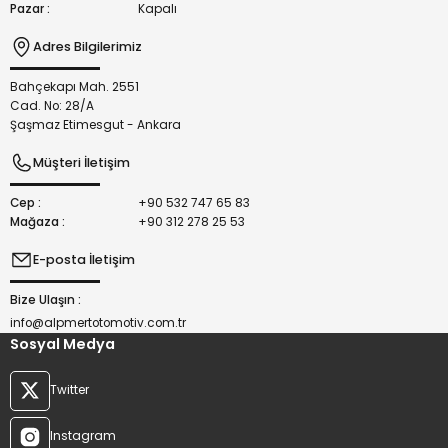
Pazar :
Kapalı
Adres Bilgilerimiz
Bahçekapı Mah. 2551
Gönder
Cad. No: 28/A
Şaşmaz Etimesgut - Ankara
Müşteri İletişim
Cep :
+90 532 747 65 83
Mağaza :
+90 312 278 25 53
E-posta İletişim
Bize Ulaşın :
info@alpmertotomotiv.com.tr
Sosyal Medya
Twitter
Instagram