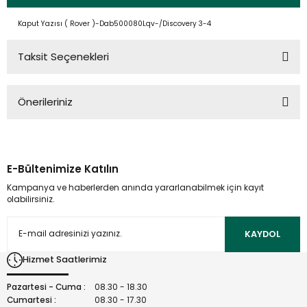
Kaput Yazısı ( Rover )-Dab500080Lqv-/Discovery 3-4
Taksit Seçenekleri
Önerileriniz
Bu ürünün fiyat bilgisi, resim, ürün açıklamalarında ve diğer
konularda yetersiz gördüğünüz noktaları öneri formunu
kullanarak tarafımıza iletebilirsiniz.
E-Bültenimize Katılın
Görüş ve önerileriniz için teşekkür ederiz.
Kampanya ve haberlerden anında yararlanabilmek için kayıt
olabilirsiniz.
Ürün resmi kalitesiz, bozuk veya görüntülenemiyor.
Ürün açıklamasında eksik bilgiler bulunuyor.
KAYDOL
Ürün bilgilerinde hatalar bulunuyor.
Hizmet Saatlerimiz
Ürün fiyatı diğer sitelerden daha pahalı.
Bu ürüne benzer farklı alternatifler olmalı.
Pazartesi - Cuma :
08.30 - 18.30
Cumartesi :
08.30 - 17.30