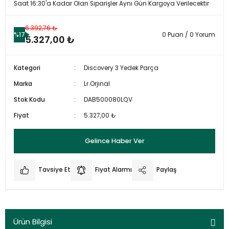
Saat 16:30'a Kadar Olan Siparişler Aynı Gün Kargoya Verilecektir
6.392,76 ₺
%17
0 Puan / 0 Yorum
5.327,00 ₺
Kategori
Discovery 3 Yedek Parça
Marka
Lr.Orjınal
Stok Kodu
DAB500080LQV
Fiyat
5.327,00 ₺
Gelince Haber Ver
Tavsiye Et
Fiyat Alarmı
Paylaş
Ürün Bilgisi