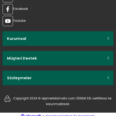
Facebook
Youtube
Kurumsal
Müşteri Destek
Sözleşmeler
Copyright 2024 © alpmertotomotiv.com 256bit SSL sertifikası ile
korunmaktadır.
ideasoft
ile