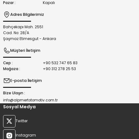
Pazar :
Kapalı
Adres Bilgilerimiz
Bahçekapı Mah. 2551
Gönder
Cad. No: 28/A
Şaşmaz Etimesgut - Ankara
Müşteri İletişim
Cep :
+90 532 747 65 83
Mağaza :
+90 312 278 25 53
E-posta İletişim
Bize Ulaşın :
info@alpmertotomotiv.com.tr
Sosyal Medya
Twitter
Instagram