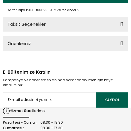
Karter Tapa Pulu-Lr006295 A-2.2/Freelander 2
Taksit Seçenekleri
Önerileriniz
Bu ürünün fiyat bilgisi, resim, ürün açıklamalarında ve diğer
konularda yetersiz gördüğünüz noktaları öneri formunu
kullanarak tarafımıza iletebilirsiniz.
E-Bültenimize Katılın
Görüş ve önerileriniz için teşekkür ederiz.
Kampanya ve haberlerden anında yararlanabilmek için kayıt
olabilirsiniz.
Ürün resmi kalitesiz, bozuk veya görüntülenemiyor.
Ürün açıklamasında eksik bilgiler bulunuyor.
KAYDOL
Ürün bilgilerinde hatalar bulunuyor.
Hizmet Saatlerimiz
Ürün fiyatı diğer sitelerden daha pahalı.
Bu ürüne benzer farklı alternatifler olmalı.
Pazartesi - Cuma :
08.30 - 18.30
Cumartesi :
08.30 - 17.30