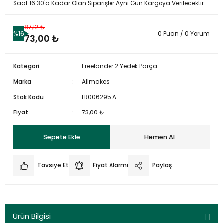
Saat 16:30'a Kadar Olan Siparişler Aynı Gün Kargoya Verilecektir
87,12 ₺
%16
0 Puan / 0 Yorum
73,00 ₺
Kategori
Freelander 2 Yedek Parça
Marka
Allmakes
Stok Kodu
LR006295 A
Fiyat
73,00 ₺
Sepete Ekle
Hemen Al
Tavsiye Et
Fiyat Alarmı
Paylaş
Ürün Bilgisi