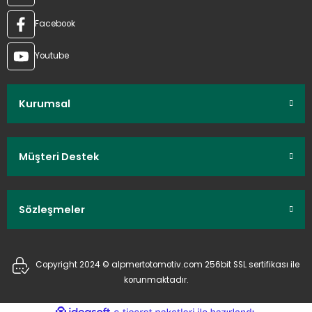
Facebook
Youtube
Kurumsal
Müşteri Destek
Sözleşmeler
Copyright 2024 © alpmertotomotiv.com 256bit SSL sertifikası ile
korunmaktadır.
ideasoft
ile