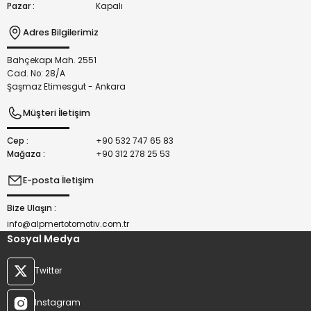
Pazar :
Kapalı
Adres Bilgilerimiz
Bahçekapı Mah. 2551
Gönder
Cad. No: 28/A
Şaşmaz Etimesgut - Ankara
Müşteri İletişim
Cep :
+90 532 747 65 83
Mağaza :
+90 312 278 25 53
E-posta İletişim
Bize Ulaşın :
info@alpmertotomotiv.com.tr
Sosyal Medya
Twitter
Instagram