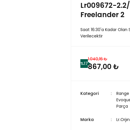
Lr009672-2.2
Freelander 2
Saat 16:30'a Kadar Olan 
Verilecektir
1.040,16 ₺
%17
867,00 ₺
Kategori
Range
Evoqu
Parça
Marka
Lr.Orjın