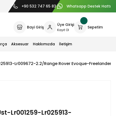
+90 532 747 65 83
Whatsapp Destek Hattı
Üye Girişi
Bayi Giriş
Sepetim
Kayıt Ol
arça
Aksesuar
Hakkımızda
İletişim
025913-Lr009672-2.2/Range Rover Evoque-Freelander 2
st-Lr001259-Lr025913-