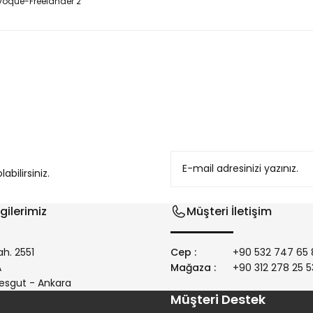
voque-Freelander 2
konularda yetersiz gördüğünüz noktaları öneri formunu kullanarak tarafım
bilirsiniz.
gilerimiz
Müşteri İletişim
h. 2551
Cep :
+90 532 747 65 
/A
Mağaza :
+90 312 278 25 5
Gönder
esgut - Ankara
Müşteri Destek