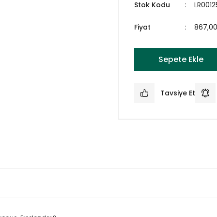
Stok Kodu
LR0012
Fiyat
867,0
Sepete Ekle
Tavsiye Et