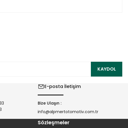
ıza iletebilirsiniz.
KAYDOL
E-posta İletişim
83
Bize Ulaşın :
3
info@alpmertotomotiv.com.tr
Sözleşmeler