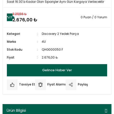
Saat 16:30'a Kadar Olan Siparişler Aynı Gün Kargoya Verilecektir
3.211,56 ₺
%17
0 Puan / 0 Yorum
2.676,00 ₺
Kategori
Discovery 2 Yedek Parça
Marka
4U
Stok Kodu
QHG000050 F
Fiyat
2.676,00 ₺
Gelince Haber Ver
Tavsiye Et
Fiyat Alarmı
Paylaş
Ürün Bilgisi