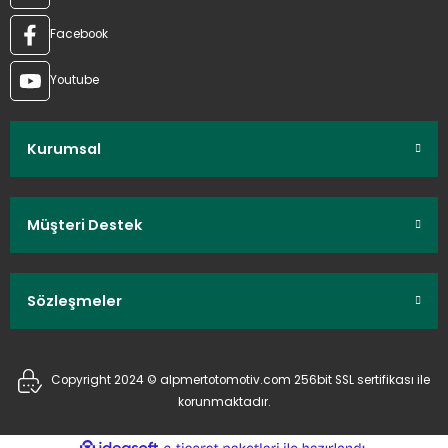
Facebook
Youtube
Kurumsal
Müşteri Destek
Sözleşmeler
Copyright 2024 © alpmertotomotiv.com 256bit SSL sertifikası ile
korunmaktadır.
ideasoft
ile