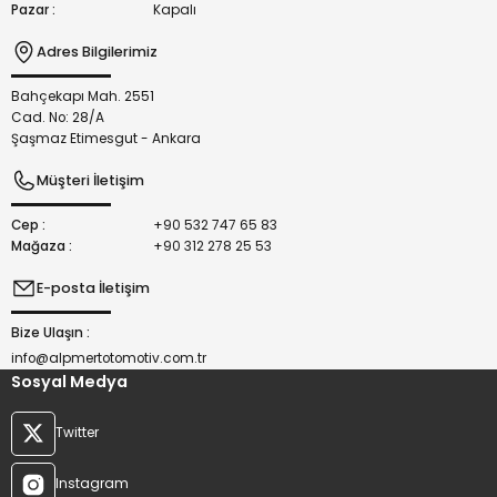
Pazar :
Kapalı
Adres Bilgilerimiz
Bahçekapı Mah. 2551
Gönder
Cad. No: 28/A
Şaşmaz Etimesgut - Ankara
Müşteri İletişim
Cep :
+90 532 747 65 83
Mağaza :
+90 312 278 25 53
E-posta İletişim
Bize Ulaşın :
info@alpmertotomotiv.com.tr
Sosyal Medya
Twitter
Instagram