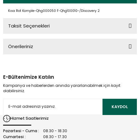
Kısa Rot Komple-Qhg000050 F-Qhg100010-/Discovery 2
Taksit Seçenekleri
Önerileriniz
Bu ürünün fiyat bilgisi, resim, ürün açıklamalarında ve diğer
konularda yetersiz gördüğünüz noktaları öneri formunu
kullanarak tarafımıza iletebilirsiniz.
E-Bültenimize Katılın
Görüş ve önerileriniz için teşekkür ederiz.
Kampanya ve haberlerden anında yararlanabilmek için kayıt
olabilirsiniz.
Ürün resmi kalitesiz, bozuk veya görüntülenemiyor.
Ürün açıklamasında eksik bilgiler bulunuyor.
KAYDOL
Ürün bilgilerinde hatalar bulunuyor.
Hizmet Saatlerimiz
Ürün fiyatı diğer sitelerden daha pahalı.
Bu ürüne benzer farklı alternatifler olmalı.
Pazartesi - Cuma :
08.30 - 18.30
Cumartesi :
08.30 - 17.30