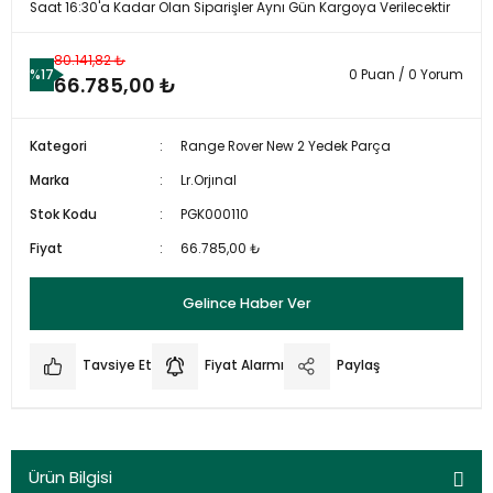
Saat 16:30'a Kadar Olan Siparişler Aynı Gün Kargoya Verilecektir
80.141,82 ₺
%17
0 Puan / 0 Yorum
66.785,00 ₺
Kategori
Range Rover New 2 Yedek Parça
Marka
Lr.Orjınal
Stok Kodu
PGK000110
Fiyat
66.785,00 ₺
Gelince Haber Ver
Tavsiye Et
Fiyat Alarmı
Paylaş
Ürün Bilgisi