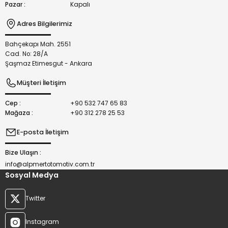
Pazar :
Kapalı
Adres Bilgilerimiz
Bahçekapı Mah. 2551
Gönder
Cad. No: 28/A
Şaşmaz Etimesgut - Ankara
Müşteri İletişim
Cep :
+90 532 747 65 83
Mağaza :
+90 312 278 25 53
E-posta İletişim
Bize Ulaşın :
info@alpmertotomotiv.com.tr
Sosyal Medya
Twitter
Instagram