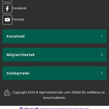
Facebook
Youtube
Kurumsal
Müşteri Destek
Sözleşmeler
Copyright 2024 © alpmertotomotiv.com 256bit SSL sertifikası ile
korunmaktadır.
ideasoft
ile