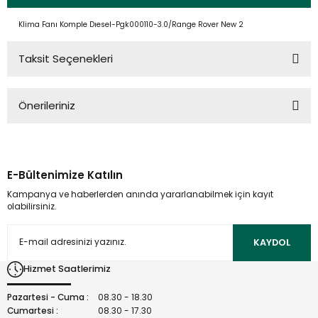
Klima Fanı Komple Dıesel-Pgk000110-3.0/Range Rover New 2
Taksit Seçenekleri
Önerileriniz
Bu ürünün fiyat bilgisi, resim, ürün açıklamalarında ve diğer
konularda yetersiz gördüğünüz noktaları öneri formunu
kullanarak tarafımıza iletebilirsiniz.
E-Bültenimize Katılın
Görüş ve önerileriniz için teşekkür ederiz.
Kampanya ve haberlerden anında yararlanabilmek için kayıt
olabilirsiniz.
Ürün resmi kalitesiz, bozuk veya görüntülenemiyor.
Ürün açıklamasında eksik bilgiler bulunuyor.
KAYDOL
Ürün bilgilerinde hatalar bulunuyor.
Hizmet Saatlerimiz
Ürün fiyatı diğer sitelerden daha pahalı.
Bu ürüne benzer farklı alternatifler olmalı.
Pazartesi - Cuma :
08.30 - 18.30
Cumartesi :
08.30 - 17.30