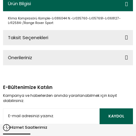
Ürün Bilgisi
Klima Komprasörü Komple-Lr086044 N.-Lr035760-Lr057691-Lr068127-
Lr112584-/Range Rover Sport
Taksit Seçenekleri
Önerileriniz
Bu ürünün fiyat bilgisi, resim, ürün açıklamalarında ve diğer
konularda yetersiz gördüğünüz noktaları öneri formunu
kullanarak tarafımıza iletebilirsiniz.
E-Bültenimize Katılın
Görüş ve önerileriniz için teşekkür ederiz.
Kampanya ve haberlerden anında yararlanabilmek için kayıt
olabilirsiniz.
Ürün resmi kalitesiz, bozuk veya görüntülenemiyor.
Ürün açıklamasında eksik bilgiler bulunuyor.
KAYDOL
Ürün bilgilerinde hatalar bulunuyor.
Hizmet Saatlerimiz
Ürün fiyatı diğer sitelerden daha pahalı.