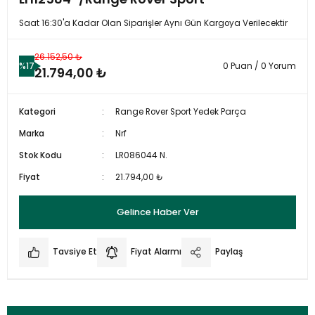
Saat 16:30'a Kadar Olan Siparişler Aynı Gün Kargoya Verilecektir
26.152,50 ₺
%17
0 Puan / 0 Yorum
21.794,00 ₺
Kategori
Range Rover Sport Yedek Parça
Marka
Nrf
Stok Kodu
LR086044 N.
Fiyat
21.794,00 ₺
Gelince Haber Ver
Tavsiye Et
Fiyat Alarmı
Paylaş