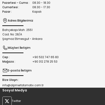
Bu ürüne benzer farklı alternatifler olmalı.
Pazartesi - Cuma :
08.30 - 18.30
Cumartesi :
08.30 - 17.30
Pazar :
Kapalı
Adres Bilgilerimiz
Bahçekapı Mah. 2551
Gönder
Cad. No: 28/A
Şaşmaz Etimesgut - Ankara
Müşteri İletişim
Cep :
+90 532 747 65 83
Mağaza :
+90 312 278 25 53
E-posta İletişim
Bize Ulaşın :
info@alpmertotomotiv.com.tr
Sosyal Medya
Twitter