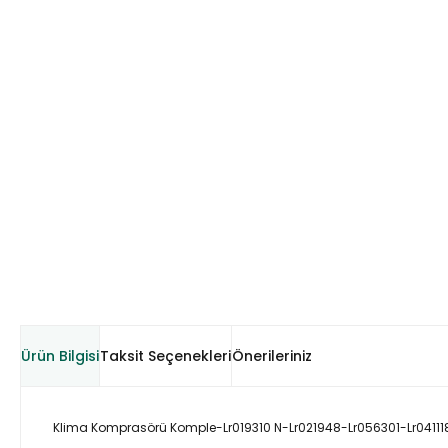
Ürün Bilgisi
Taksit Seçenekleri
Önerileriniz
Klima Komprasörü Komple-Lr019310 N-Lr021948-Lr056301-Lr04111