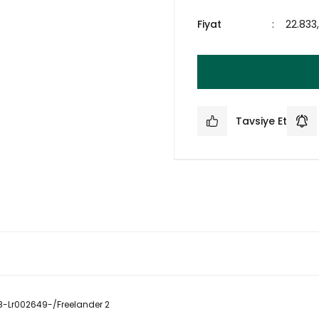
Fiyat
22.833
Tavsiye Et
8-Lr002649-/Freelander 2