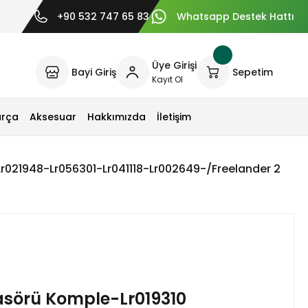
+90 532 747 65 83
Whatsapp Destek Hattı
Üye Girişi
Bayi Giriş
Sepetim
Kayıt Ol
arça
Aksesuar
Hakkımızda
İletişim
r021948-Lr056301-Lr041118-Lr002649-/Freelander 2
sörü Komple-Lr019310