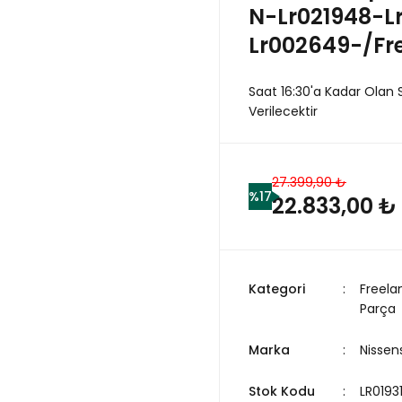
N-Lr021948-Lr
Lr002649-/Fr
Saat 16:30'a Kadar Olan 
Verilecektir
27.399,90 ₺
%17
22.833,00 ₺
Kategori
Freela
Parça
Marka
Nissen
Stok Kodu
LR0193