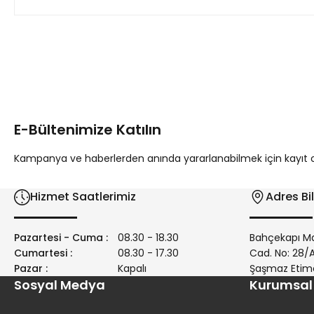
Bu ürünün fiyat bilgisi, resim, ürün açıklamalarında ve diğer 
Görüş ve önerileriniz için teşekkür ederiz.
Ürün resmi kalitesiz, bozuk veya görüntülenemiyor.
Ürün açıklamasında eksik bilgiler bulunuyor.
E-Bültenimize Katılın
Ürün bilgilerinde hatalar bulunuyor.
Ürün fiyatı diğer sitelerden daha pahalı.
Kampanya ve haberlerden anında yararlanabilmek için kayıt ola
Bu ürüne benzer farklı alternatifler olmalı.
Hizmet Saatlerimiz
Adres Bil
Pazartesi - Cuma :
08.30 - 18.30
Bahçekapı Ma
Cumartesi :
08.30 - 17.30
Cad. No: 28
Pazar :
Kapalı
Şaşmaz Etim
Sosyal Medya
Kurumsal