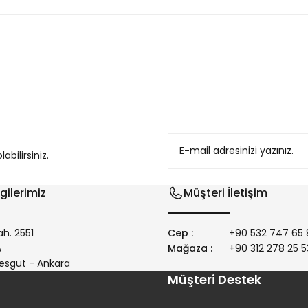
konularda yetersiz gördüğünüz noktaları öneri formunu kullanarak tarafım
bilirsiniz.
gilerimiz
Müşteri İletişim
h. 2551
Cep :
+90 532 747 65 
/A
Mağaza :
+90 312 278 25 5
Gönder
esgut - Ankara
Müşteri Destek