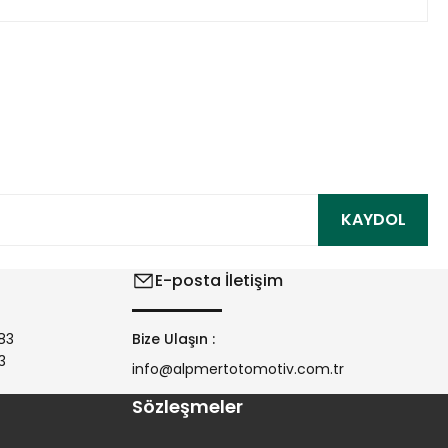
ıza iletebilirsiniz.
KAYDOL
E-posta İletişim
83
Bize Ulaşın :
3
info@alpmertotomotiv.com.tr
Sözleşmeler