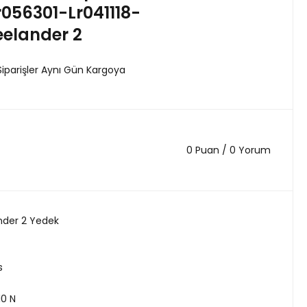
056301-Lr041118-
eelander 2
Siparişler Aynı Gün Kargoya
0 Puan / 0 Yorum
nder 2 Yedek
s
10 N