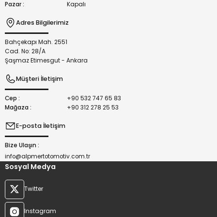
Pazar :
Kapalı
Adres Bilgilerimiz
Bahçekapı Mah. 2551
Gönder
Cad. No: 28/A
Şaşmaz Etimesgut - Ankara
Müşteri İletişim
Cep :
+90 532 747 65 83
Mağaza :
+90 312 278 25 53
E-posta İletişim
Bize Ulaşın :
info@alpmertotomotiv.com.tr
Sosyal Medya
Twitter
Instagram