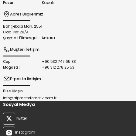
Pazar :
Kapalı
Adres Bilgilerimiz
Bahçekapı Mah. 2551
Gönder
Cad. No: 28/A
Şaşmaz Etimesgut - Ankara
Müşteri İletişim
Cep :
+90 532 747 65 83
Mağaza :
+90 312 278 25 53
E-posta İletişim
Bize Ulaşın :
info@alpmertotomotiv.com.tr
Sosyal Medya
Twitter
Instagram