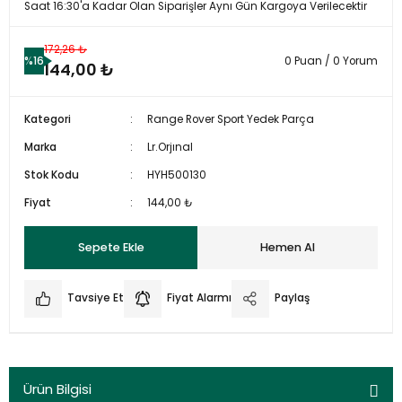
Saat 16:30'a Kadar Olan Siparişler Aynı Gün Kargoya Verilecektir
172,26 ₺
%16
0 Puan / 0 Yorum
144,00 ₺
Kategori
Range Rover Sport Yedek Parça
Marka
Lr.Orjınal
Stok Kodu
HYH500130
Fiyat
144,00 ₺
Sepete Ekle
Hemen Al
Tavsiye Et
Fiyat Alarmı
Paylaş
Ürün Bilgisi