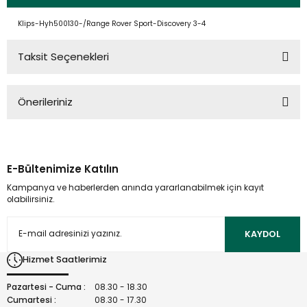
Klips-Hyh500130-/Range Rover Sport-Discovery 3-4
Taksit Seçenekleri
Önerileriniz
Bu ürünün fiyat bilgisi, resim, ürün açıklamalarında ve diğer
konularda yetersiz gördüğünüz noktaları öneri formunu
kullanarak tarafımıza iletebilirsiniz.
E-Bültenimize Katılın
Görüş ve önerileriniz için teşekkür ederiz.
Kampanya ve haberlerden anında yararlanabilmek için kayıt
olabilirsiniz.
Ürün resmi kalitesiz, bozuk veya görüntülenemiyor.
Ürün açıklamasında eksik bilgiler bulunuyor.
KAYDOL
Ürün bilgilerinde hatalar bulunuyor.
Hizmet Saatlerimiz
Ürün fiyatı diğer sitelerden daha pahalı.
Bu ürüne benzer farklı alternatifler olmalı.
Pazartesi - Cuma :
08.30 - 18.30
Cumartesi :
08.30 - 17.30