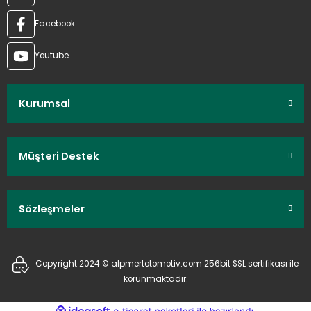
Facebook
Youtube
Kurumsal
Müşteri Destek
Sözleşmeler
Copyright 2024 © alpmertotomotiv.com 256bit SSL sertifikası ile
korunmaktadır.
ideasoft
ile