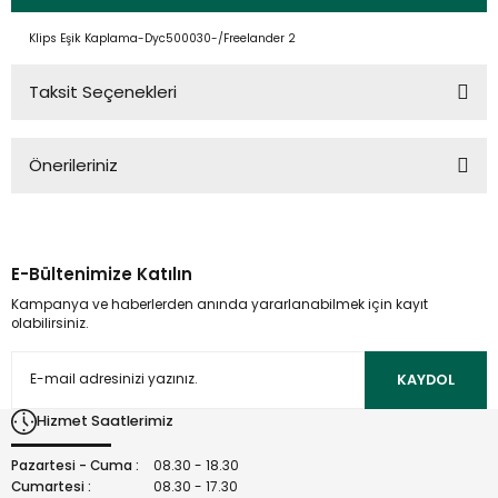
Klips Eşik Kaplama-Dyc500030-/Freelander 2
Taksit Seçenekleri
Önerileriniz
Bu ürünün fiyat bilgisi, resim, ürün açıklamalarında ve diğer
konularda yetersiz gördüğünüz noktaları öneri formunu
kullanarak tarafımıza iletebilirsiniz.
E-Bültenimize Katılın
Görüş ve önerileriniz için teşekkür ederiz.
Kampanya ve haberlerden anında yararlanabilmek için kayıt
olabilirsiniz.
Ürün resmi kalitesiz, bozuk veya görüntülenemiyor.
Ürün açıklamasında eksik bilgiler bulunuyor.
KAYDOL
Ürün bilgilerinde hatalar bulunuyor.
Hizmet Saatlerimiz
Ürün fiyatı diğer sitelerden daha pahalı.
Bu ürüne benzer farklı alternatifler olmalı.
Pazartesi - Cuma :
08.30 - 18.30
Cumartesi :
08.30 - 17.30