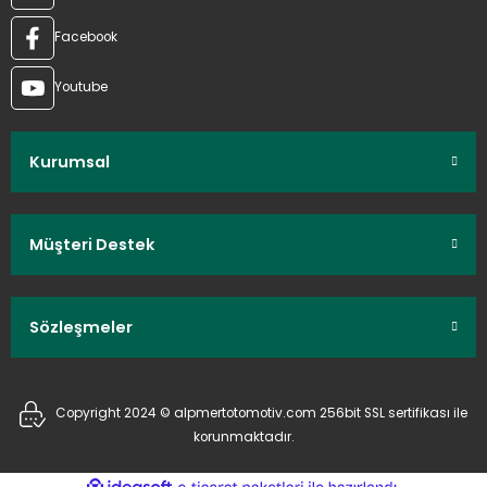
Facebook
Youtube
Kurumsal
Müşteri Destek
Sözleşmeler
Copyright 2024 © alpmertotomotiv.com 256bit SSL sertifikası ile
korunmaktadır.
ideasoft
ile