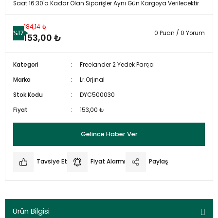
Saat 16:30'a Kadar Olan Siparişler Aynı Gün Kargoya Verilecektir
184,14 ₺
%17
0 Puan / 0 Yorum
153,00 ₺
Kategori
Freelander 2 Yedek Parça
Marka
Lr.Orjınal
Stok Kodu
DYC500030
Fiyat
153,00 ₺
Gelince Haber Ver
Tavsiye Et
Fiyat Alarmı
Paylaş
Ürün Bilgisi