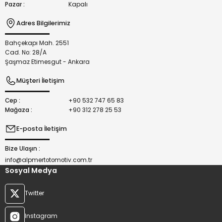
Pazar :
Kapalı
Adres Bilgilerimiz
Bahçekapı Mah. 2551
Gönder
Cad. No: 28/A
Şaşmaz Etimesgut - Ankara
Müşteri İletişim
Cep :
+90 532 747 65 83
Mağaza :
+90 312 278 25 53
E-posta İletişim
Bize Ulaşın :
info@alpmertotomotiv.com.tr
Sosyal Medya
Twitter
Instagram