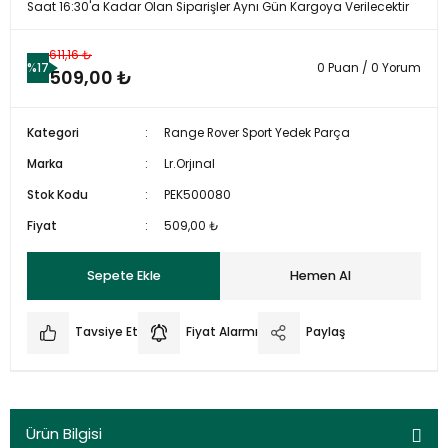
Saat 16:30'a Kadar Olan Siparişler Aynı Gün Kargoya Verilecektir
611,16 ₺
%17
0 Puan / 0 Yorum
509,00 ₺
Kategori
Range Rover Sport Yedek Parça
Marka
Lr.Orjınal
Stok Kodu
PEK500080
Fiyat
509,00 ₺
Sepete Ekle
Hemen Al
Tavsiye Et
Fiyat Alarmı
Paylaş
Ürün Bilgisi