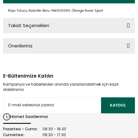
Klips Tutucu Kalorifer Boru-Pek500080-/Range Rover Sport
Taksit Seçenekleri
Önerileriniz
Bu ürünün fiyat bilgisi, resim, ürün açıklamalarında ve diğer
konularda yetersiz gördüğünüz noktaları öneri formunu
kullanarak tarafımıza iletebilirsiniz.
E-Bültenimize Katılın
Görüş ve önerileriniz için teşekkür ederiz.
Kampanya ve haberlerden anında yararlanabilmek için kayıt
olabilirsiniz.
Ürün resmi kalitesiz, bozuk veya görüntülenemiyor.
Ürün açıklamasında eksik bilgiler bulunuyor.
KAYDOL
Ürün bilgilerinde hatalar bulunuyor.
Hizmet Saatlerimiz
Ürün fiyatı diğer sitelerden daha pahalı.
Bu ürüne benzer farklı alternatifler olmalı.
Pazartesi - Cuma :
08.30 - 18.30
Cumartesi :
08.30 - 17.30