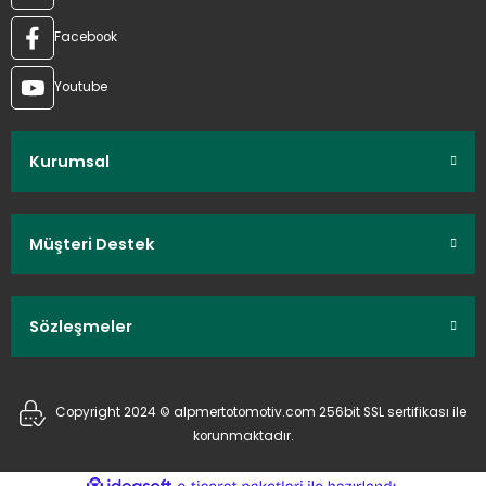
Facebook
Youtube
Kurumsal
Müşteri Destek
Sözleşmeler
Copyright 2024 © alpmertotomotiv.com 256bit SSL sertifikası ile
korunmaktadır.
ideasoft
ile