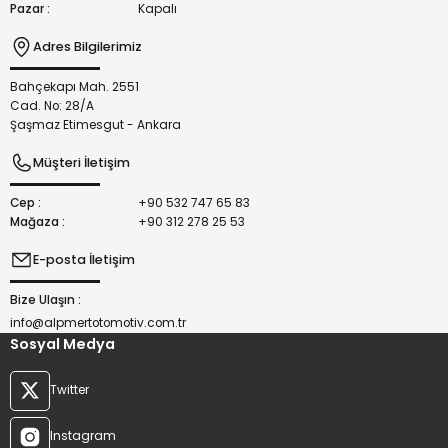
Pazar :
Kapalı
Adres Bilgilerimiz
Bahçekapı Mah. 2551
Gönder
Cad. No: 28/A
Şaşmaz Etimesgut - Ankara
Müşteri İletişim
Cep :
+90 532 747 65 83
Mağaza :
+90 312 278 25 53
E-posta İletişim
Bize Ulaşın :
info@alpmertotomotiv.com.tr
Sosyal Medya
Twitter
Instagram