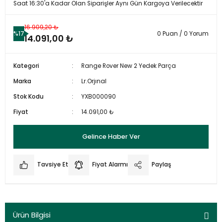
Saat 16:30'a Kadar Olan Siparişler Aynı Gün Kargoya Verilecektir
16.909,20 ₺
%17
0 Puan / 0 Yorum
14.091,00 ₺
Kategori
Range Rover New 2 Yedek Parça
Marka
Lr.Orjınal
Stok Kodu
YXB000090
Fiyat
14.091,00 ₺
Gelince Haber Ver
Tavsiye Et
Fiyat Alarmı
Paylaş
Ürün Bilgisi