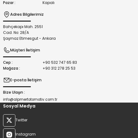
Pazar :
Kapalı
Adres Bilgilerimiz
Bahçekapı Mah. 2551
Gönder
Cad. No: 28/A
Şaşmaz Etimesgut - Ankara
Müşteri İletişim
Cep :
+90 532 747 65 83
Mağaza :
+90 312 278 25 53
E-posta İletişim
Bize Ulaşın :
info@alpmertotomotiv.com.tr
Sosyal Medya
Twitter
Instagram