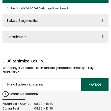
Kontak Soketi-Yxb000090-/Range Rover New 2
Taksit Seçenekleri
Önerileriniz
Bu ürünün fiyat bilgisi, resim, ürün açıklamalarında ve diğer
konularda yetersiz gördüğünüz noktaları öneri formunu
kullanarak tarafımıza iletebilirsiniz.
E-Bültenimize Katılın
Görüş ve önerileriniz için teşekkür ederiz.
Kampanya ve haberlerden anında yararlanabilmek için kayıt
olabilirsiniz.
Ürün resmi kalitesiz, bozuk veya görüntülenemiyor.
Ürün açıklamasında eksik bilgiler bulunuyor.
KAYDOL
Ürün bilgilerinde hatalar bulunuyor.
Hizmet Saatlerimiz
Ürün fiyatı diğer sitelerden daha pahalı.
Bu ürüne benzer farklı alternatifler olmalı.
Pazartesi - Cuma :
08.30 - 18.30
Cumartesi :
08.30 - 17.30