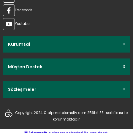
Facebook
Youtube
Kurumsal
Müşteri Destek
Sözleşmeler
Copyright 2024 © alpmertotomotiv.com 256bit SSL sertifikası ile
korunmaktadır.
ideasoft
ile