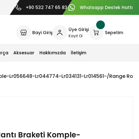
+90 532 747 65 83
Whatsapp Destek Hattı
Üye Girişi
Bayi Giriş
Sepetim
Kayıt Ol
arça
Aksesuar
Hakkımızda
İletişim
mple-Lr056648-Lr044774-Lr034131-Lr014561-/Range Rove
antı Braketi Komple-