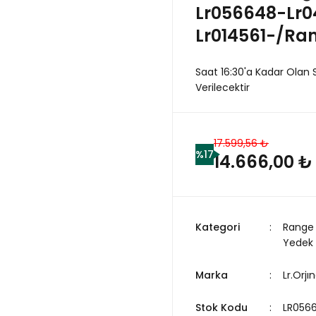
Lr056648-Lr0
Lr014561-/Ran
Saat 16:30'a Kadar Olan 
Verilecektir
17.599,56 ₺
%17
14.666,00 ₺
Kategori
Range 
Yedek
Marka
Lr.Orjın
Stok Kodu
LR056