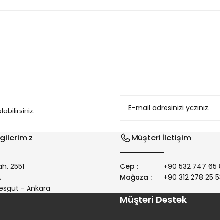
konularda yetersiz gördüğünüz noktaları öneri formunu kullanarak tarafım
bilirsiniz.
gilerimiz
Müşteri İletişim
h. 2551
Cep :
+90 532 747 65 
/A
Mağaza :
+90 312 278 25 5
Gönder
esgut - Ankara
Müşteri Destek