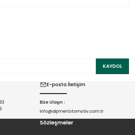
ıza iletebilirsiniz.
KAYDOL
E-posta İletişim
83
Bize Ulaşın :
3
info@alpmertotomotiv.com.tr
Sözleşmeler