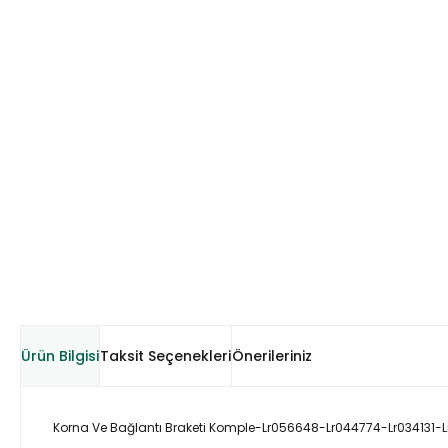
Ürün Bilgisi
Taksit Seçenekleri
Önerileriniz
Korna Ve Bağlantı Braketi Komple-Lr056648-Lr044774-Lr034131-