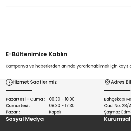
Bu ürünün fiyat bilgisi, resim, ürün açıklamalarında ve diğer 
Görüş ve önerileriniz için teşekkür ederiz.
Ürün resmi kalitesiz, bozuk veya görüntülenemiyor.
Ürün açıklamasında eksik bilgiler bulunuyor.
E-Bültenimize Katılın
Ürün bilgilerinde hatalar bulunuyor.
Ürün fiyatı diğer sitelerden daha pahalı.
Kampanya ve haberlerden anında yararlanabilmek için kayıt ola
Bu ürüne benzer farklı alternatifler olmalı.
Hizmet Saatlerimiz
Adres Bil
Pazartesi - Cuma :
08.30 - 18.30
Bahçekapı Ma
Cumartesi :
08.30 - 17.30
Cad. No: 28
Pazar :
Kapalı
Şaşmaz Etim
Sosyal Medya
Kurumsal