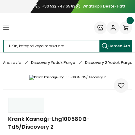
+90 532 747 65 83
Whatsapp Destek Hattı
Geri Dön
Geri Dön
Geri Dön
Geri Dön
r Yedek Parça
 Yedek Parça
Yedek Parça
edek Parça
ew 2013 Yedek Parça
edek Parça
dek Parça
k Parça
Hemen Ara
voque Yedek Parça
Yedek Parça
dek Parça
Yedek Parça
Discovery Yedek Parça
Discovery 2 Yedek Parça
Anasayfa
ew 2 Yedek Parça
dek Parça
38 Yedek Parça
dek Parça
port Yedek Parça
dek Parça
port 2013 Yedek Parça
t Yedek Parça
Krank Kasnağı-Lhg100580 B-
Td5/Discovery 2
ange Rover Velar Yedek Parça