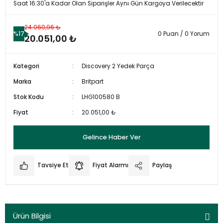
Saat 16:30'a Kadar Olan Siparişler Aynı Gün Kargoya Verilecektir
24.060,96 ₺
%17
0 Puan / 0 Yorum
20.051,00 ₺
Kategori
Discovery 2 Yedek Parça
Marka
Britpart
Stok Kodu
LHG100580 B
Fiyat
20.051,00 ₺
Gelince Haber Ver
Tavsiye Et
Fiyat Alarmı
Paylaş
Ürün Bilgisi