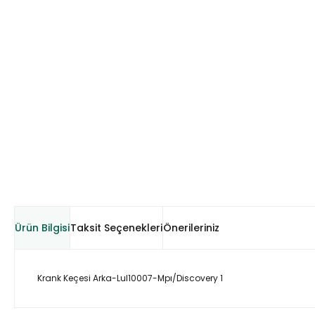
Ürün Bilgisi
Taksit Seçenekleri
Önerileriniz
Krank Keçesi Arka-Lul10007-Mpı/Discovery 1