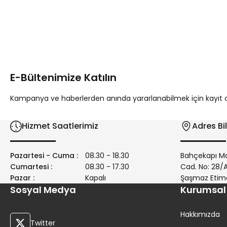
Bu ürünün fiyat bilgisi, resim, ürün açıklamalarında ve diğer 
Görüş ve önerileriniz için teşekkür ederiz.
Ürün resmi kalitesiz, bozuk veya görüntülenemiyor.
Ürün açıklamasında eksik bilgiler bulunuyor.
E-Bültenimize Katılın
Ürün bilgilerinde hatalar bulunuyor.
Ürün fiyatı diğer sitelerden daha pahalı.
Kampanya ve haberlerden anında yararlanabilmek için kayıt ola
Bu ürüne benzer farklı alternatifler olmalı.
Hizmet Saatlerimiz
Adres Bil
Pazartesi - Cuma :
08.30 - 18.30
Bahçekapı Ma
Cumartesi :
08.30 - 17.30
Cad. No: 28
Pazar :
Kapalı
Şaşmaz Etim
Sosyal Medya
Kurumsal
Hakkımızda
Twitter