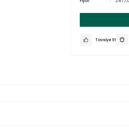
Fiyat
2.677,
Tavsiye Et