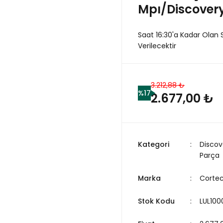
Mpı/Discovery
Saat 16:30'a Kadar Olan 
Verilecektir
3.212,88 ₺
%17
2.677,00 ₺
Kategori
Discov
Parça
Marka
Corte
Stok Kodu
LUL100