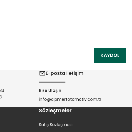
ıza iletebilirsiniz.
KAYDOL
E-posta İletişim
83
Bize Ulaşın :
3
info@alpmertotomotiv.com.tr
Sözleşmeler
Satış Sözleşmesi