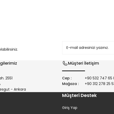
konularda yetersiz gördüğünüz noktaları öneri formunu kullanarak tarafım
bilirsiniz.
gilerimiz
Müşteri İletişim
h. 2551
Cep :
+90 532 747 65 
/A
Mağaza :
+90 312 278 25 5
Gönder
esgut - Ankara
Müşteri Destek
Giriş Yap