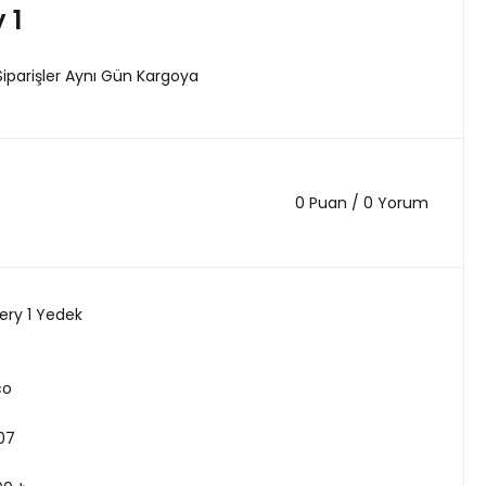
 1
Siparişler Aynı Gün Kargoya
0 Puan / 0 Yorum
ery 1 Yedek
co
07