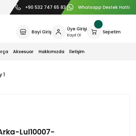
+90 532 747 65 83
Whatsapp Destek Hattı
Üye Girişi
Bayi Giriş
Sepetim
Kayıt Ol
arça
Aksesuar
Hakkımızda
İletişim
 1
Arka-Lul10007-