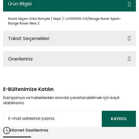
Ürün Bilgisi
Krank Keçesi Arka Komple ( Kepli )-Lr005539-3.6/Range Rover Sport-
Range Rover New 2
Taksit Seçenekleri
Önerileriniz
Bu ürünün fiyat bilgisi, resim, ürün açıklamalarında ve diğer
konularda yetersiz gördüğünüz noktaları öneri formunu
kullanarak tarafımıza iletebilirsiniz.
E-Bültenimize Katılın
Görüş ve önerileriniz için teşekkür ederiz.
Kampanya ve haberlerden anında yararlanabilmek için kayıt
olabilirsiniz.
Ürün resmi kalitesiz, bozuk veya görüntülenemiyor.
Ürün açıklamasında eksik bilgiler bulunuyor.
KAYDOL
Ürün bilgilerinde hatalar bulunuyor.
Hizmet Saatlerimiz
Ürün fiyatı diğer sitelerden daha pahalı.