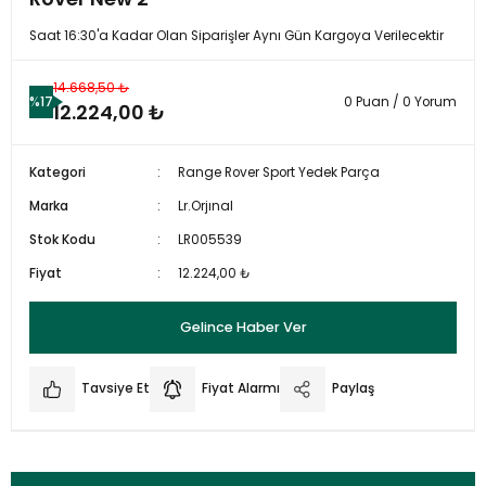
Saat 16:30'a Kadar Olan Siparişler Aynı Gün Kargoya Verilecektir
14.668,50 ₺
%17
0 Puan / 0 Yorum
12.224,00 ₺
Kategori
Range Rover Sport Yedek Parça
Marka
Lr.Orjınal
Stok Kodu
LR005539
Fiyat
12.224,00 ₺
Gelince Haber Ver
Tavsiye Et
Fiyat Alarmı
Paylaş