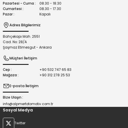
Bu ürüne benzer farklı alternatifler olmalı.
Pazartesi - Cuma :
08.30 - 18.30
Cumartesi :
08.30 - 17.30
Pazar :
Kapalı
Adres Bilgilerimiz
Bahçekapı Mah. 2551
Gönder
Cad. No: 28/A
Şaşmaz Etimesgut - Ankara
Müşteri İletişim
Cep :
+90 532 747 65 83
Mağaza :
+90 312 278 25 53
E-posta İletişim
Bize Ulaşın :
info@alpmertotomotiv.com.tr
Sosyal Medya
Twitter