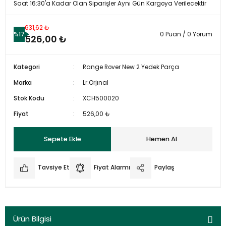
Saat 16:30'a Kadar Olan Siparişler Aynı Gün Kargoya Verilecektir
631,62 ₺
%17
0 Puan / 0 Yorum
526,00 ₺
Kategori
Range Rover New 2 Yedek Parça
Marka
Lr.Orjınal
Stok Kodu
XCH500020
Fiyat
526,00 ₺
Sepete Ekle
Hemen Al
Tavsiye Et
Fiyat Alarmı
Paylaş
Ürün Bilgisi