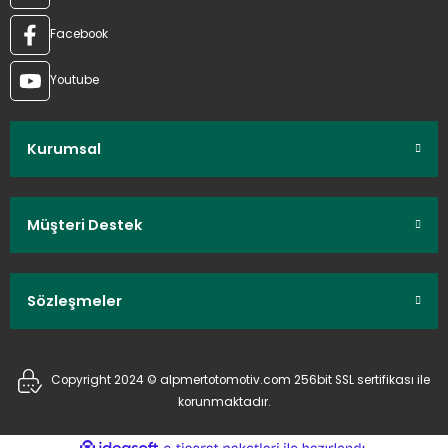
Facebook
Youtube
Kurumsal
Müşteri Destek
Sözleşmeler
Copyright 2024 © alpmertotomotiv.com 256bit SSL sertifikası ile
korunmaktadır.
ideasoft
ile