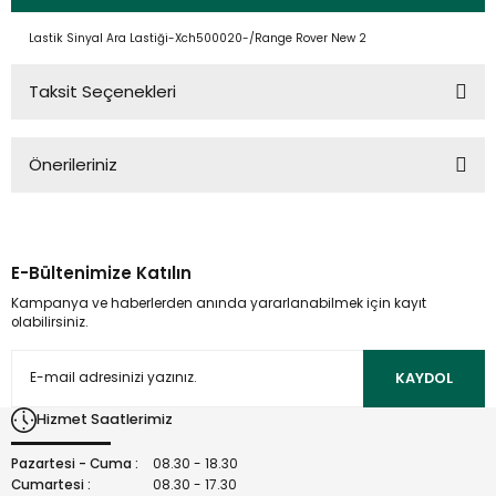
Lastik Sinyal Ara Lastiği-Xch500020-/Range Rover New 2
Taksit Seçenekleri
Önerileriniz
Bu ürünün fiyat bilgisi, resim, ürün açıklamalarında ve diğer
konularda yetersiz gördüğünüz noktaları öneri formunu
kullanarak tarafımıza iletebilirsiniz.
E-Bültenimize Katılın
Görüş ve önerileriniz için teşekkür ederiz.
Kampanya ve haberlerden anında yararlanabilmek için kayıt
olabilirsiniz.
Ürün resmi kalitesiz, bozuk veya görüntülenemiyor.
Ürün açıklamasında eksik bilgiler bulunuyor.
KAYDOL
Ürün bilgilerinde hatalar bulunuyor.
Hizmet Saatlerimiz
Ürün fiyatı diğer sitelerden daha pahalı.
Bu ürüne benzer farklı alternatifler olmalı.
Pazartesi - Cuma :
08.30 - 18.30
Cumartesi :
08.30 - 17.30