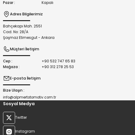
Pazar :
Kapalı
Adres Bilgilerimiz
Bahçekapı Mah. 2551
Gönder
Cad. No: 28/A
Şaşmaz Etimesgut - Ankara
Müşteri İletişim
Cep :
+90 532 747 65 83
Mağaza :
+90 312 278 25 53
E-posta İletişim
Bize Ulaşın :
info@alpmertotomotiv.com.tr
Sosyal Medya
Twitter
Instagram