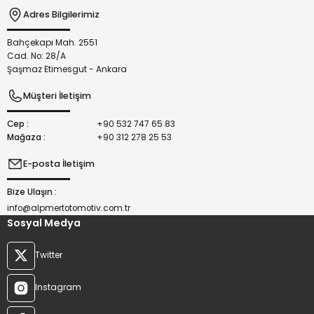
Adres Bilgilerimiz
Bahçekapı Mah. 2551
Gönder
Cad. No: 28/A
Şaşmaz Etimesgut - Ankara
Müşteri İletişim
Cep :
+90 532 747 65 83
Mağaza :
+90 312 278 25 53
E-posta İletişim
Bize Ulaşın :
info@alpmertotomotiv.com.tr
Sosyal Medya
Twitter
Instagram