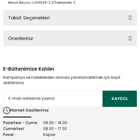
Mazot Borusu-Lr001328-2.2/Freelander 2
Taksit Seçenekleri
Önerileriniz
Bu ürünün fiyat bilgisi, resim, ürün açıklamalarında ve diğer
konularda yetersiz gördüğünüz noktaları öneri formunu
kullanarak tarafımıza iletebilirsiniz.
E-Bültenimize Katılın
Görüş ve önerileriniz için teşekkür ederiz.
Kampanya ve haberlerden anında yararlanabilmek için kayıt
olabilirsiniz.
Ürün resmi kalitesiz, bozuk veya görüntülenemiyor.
Ürün açıklamasında eksik bilgiler bulunuyor.
KAYDOL
Ürün bilgilerinde hatalar bulunuyor.
Hizmet Saatlerimiz
Ürün fiyatı diğer sitelerden daha pahalı.
Bu ürüne benzer farklı alternatifler olmalı.
Pazartesi - Cuma :
08.30 - 18.30
Cumartesi :
08.30 - 17.30
Pazar :
Kapalı