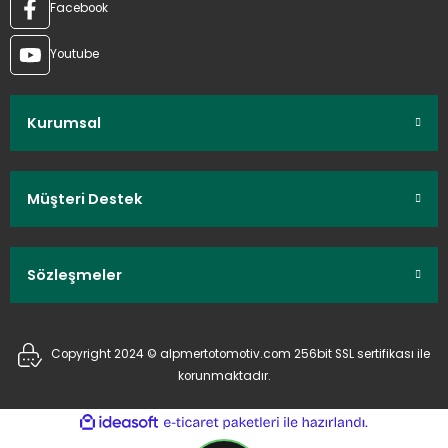
Facebook
Youtube
Kurumsal
Müşteri Destek
Sözleşmeler
Copyright 2024 © alpmertotomotiv.com 256bit SSL sertifikası ile
korunmaktadır.
ideasoft
ile
e-
hazırlandı.
ticaret