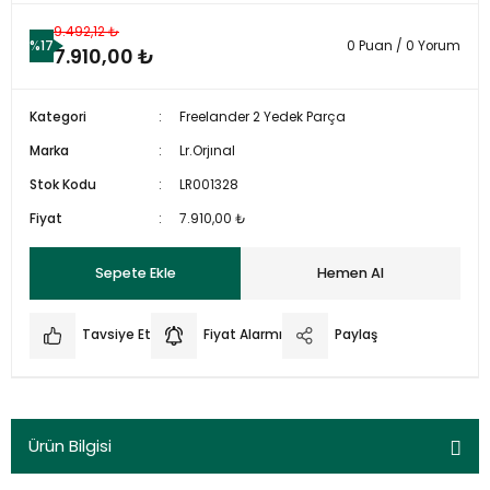
9.492,12 ₺
%17
0 Puan / 0 Yorum
7.910,00 ₺
Kategori
Freelander 2 Yedek Parça
Marka
Lr.Orjınal
Stok Kodu
LR001328
Fiyat
7.910,00 ₺
Sepete Ekle
Hemen Al
Tavsiye Et
Fiyat Alarmı
Paylaş
Ürün Bilgisi