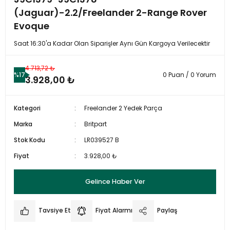
(Jaguar)-2.2/Freelander 2-Range Rover
Evoque
Saat 16:30'a Kadar Olan Siparişler Aynı Gün Kargoya Verilecektir
4.713,72 ₺
%17
0 Puan / 0 Yorum
3.928,00 ₺
Kategori
Freelander 2 Yedek Parça
Marka
Britpart
Stok Kodu
LR039527 B
Fiyat
3.928,00 ₺
Gelince Haber Ver
Tavsiye Et
Fiyat Alarmı
Paylaş