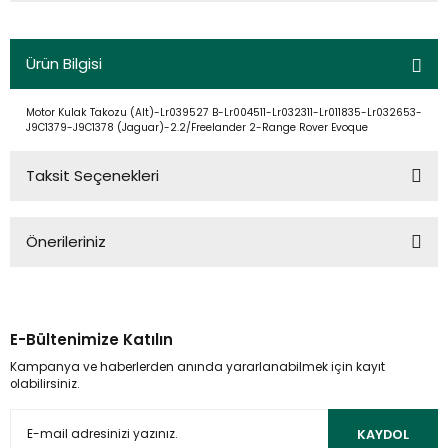
Ürün Bilgisi
Motor Kulak Takozu (Alt)-Lr039527 B-Lr004511-Lr032311-Lr011835-Lr032653-
J9C1379-J9C1378 (Jaguar)-2.2/Freelander 2-Range Rover Evoque
Taksit Seçenekleri
Önerileriniz
Bu ürünün fiyat bilgisi, resim, ürün açıklamalarında ve diğer
konularda yetersiz gördüğünüz noktaları öneri formunu
kullanarak tarafımıza iletebilirsiniz.
E-Bültenimize Katılın
Görüş ve önerileriniz için teşekkür ederiz.
Kampanya ve haberlerden anında yararlanabilmek için kayıt
olabilirsiniz.
Ürün resmi kalitesiz, bozuk veya görüntülenemiyor.
Ürün açıklamasında eksik bilgiler bulunuyor.
KAYDOL