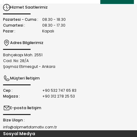
Ürün bilgilerinde hatalar bulunuyor.
Hizmet Saatlerimiz
Ürün fiyatı diğer sitelerden daha pahalı.
Bu ürüne benzer farklı alternatifler olmalı.
Pazartesi - Cuma :
08.30 - 18.30
Cumartesi :
08.30 - 17.30
Pazar :
Kapalı
Adres Bilgilerimiz
Bahçekapı Mah. 2551
Gönder
Cad. No: 28/A
Şaşmaz Etimesgut - Ankara
Müşteri İletişim
Cep :
+90 532 747 65 83
Mağaza :
+90 312 278 25 53
E-posta İletişim
Bize Ulaşın :
info@alpmertotomotiv.com.tr
Sosyal Medya