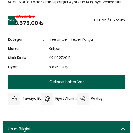
Saat 16:30'a Kadar Olan Siparişler Aynı Gün Kargoya Verilecektir
10.650,42 ₺
%17
0 Puan / 0 Yorum
8.875,00 ₺
Kategori
Freelander 1 Yedek Parça
Marka
Britpart
Stok Kodu
KKH102720 B
Fiyat
8.875,00 ₺
Gelince Haber Ver
Tavsiye Et
Fiyat Alarmı
Paylaş
Ürün Bilgisi