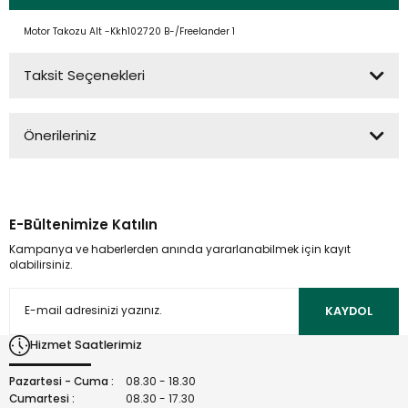
Motor Takozu Alt -Kkh102720 B-/Freelander 1
Taksit Seçenekleri
Önerileriniz
Bu ürünün fiyat bilgisi, resim, ürün açıklamalarında ve diğer
konularda yetersiz gördüğünüz noktaları öneri formunu
kullanarak tarafımıza iletebilirsiniz.
E-Bültenimize Katılın
Görüş ve önerileriniz için teşekkür ederiz.
Kampanya ve haberlerden anında yararlanabilmek için kayıt
olabilirsiniz.
Ürün resmi kalitesiz, bozuk veya görüntülenemiyor.
Ürün açıklamasında eksik bilgiler bulunuyor.
KAYDOL
Ürün bilgilerinde hatalar bulunuyor.
Hizmet Saatlerimiz
Ürün fiyatı diğer sitelerden daha pahalı.
Bu ürüne benzer farklı alternatifler olmalı.
Pazartesi - Cuma :
08.30 - 18.30
Cumartesi :
08.30 - 17.30