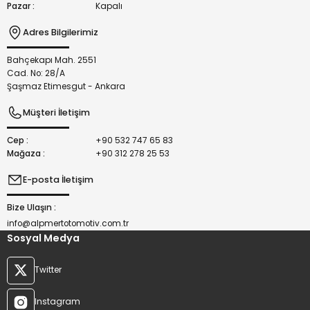
Pazar :
Kapalı
Adres Bilgilerimiz
Bahçekapı Mah. 2551
Gönder
Cad. No: 28/A
Şaşmaz Etimesgut - Ankara
Müşteri İletişim
Cep :
+90 532 747 65 83
Mağaza :
+90 312 278 25 53
E-posta İletişim
Bize Ulaşın :
info@alpmertotomotiv.com.tr
Sosyal Medya
Twitter
Instagram