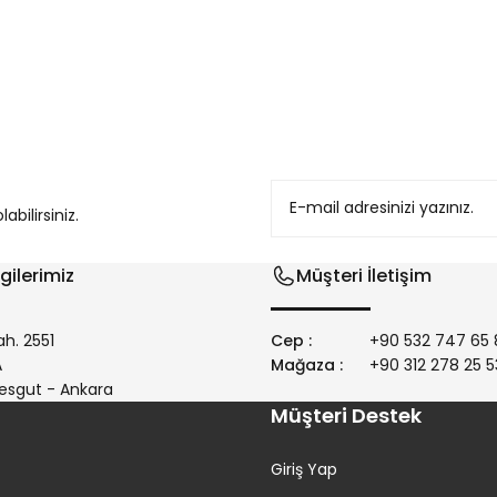
konularda yetersiz gördüğünüz noktaları öneri formunu kullanarak tarafım
bilirsiniz.
gilerimiz
Müşteri İletişim
h. 2551
Cep :
+90 532 747 65 
/A
Mağaza :
+90 312 278 25 5
Gönder
esgut - Ankara
Müşteri Destek
Giriş Yap