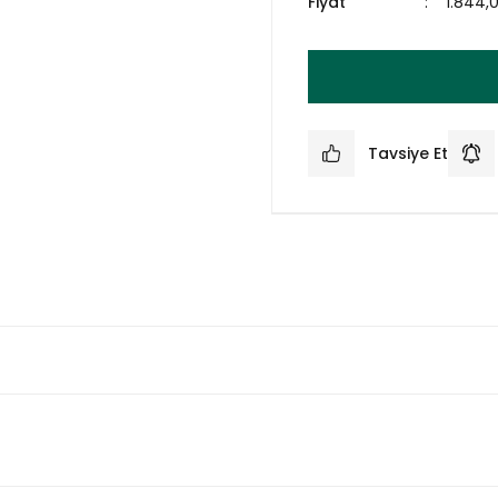
Fiyat
1.844,
Tavsiye Et