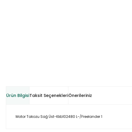
Ürün Bilgisi
Taksit Seçenekleri
Önerileriniz
Motor Takozu Sağ Üst-Kkb102480 L-/Freelander 1