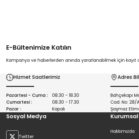
Bu ürünün fiyat bilgisi, resim, ürün açıklamalarında ve diğer 
Görüş ve önerileriniz için teşekkür ederiz.
Ürün resmi kalitesiz, bozuk veya görüntülenemiyor.
Ürün açıklamasında eksik bilgiler bulunuyor.
E-Bültenimize Katılın
Ürün bilgilerinde hatalar bulunuyor.
Ürün fiyatı diğer sitelerden daha pahalı.
Kampanya ve haberlerden anında yararlanabilmek için kayıt ola
Bu ürüne benzer farklı alternatifler olmalı.
Hizmet Saatlerimiz
Adres Bil
Pazartesi - Cuma :
08.30 - 18.30
Bahçekapı Ma
Cumartesi :
08.30 - 17.30
Cad. No: 28
Pazar :
Kapalı
Şaşmaz Etim
Sosyal Medya
Kurumsal
Hakkımızda
Twitter