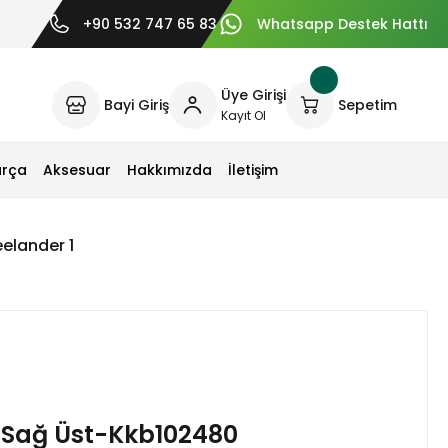
+90 532 747 65 83
Whatsapp Destek Hattı
Üye Girişi
Bayi Giriş
Sepetim
Kayıt Ol
arça
Aksesuar
Hakkımızda
İletişim
elander 1
 Sağ Üst-Kkb102480