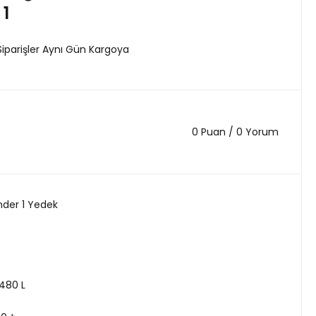
 1
Siparişler Aynı Gün Kargoya
0 Puan / 0 Yorum
nder 1 Yedek
480 L