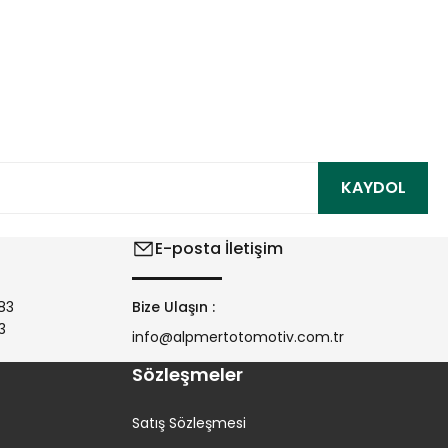
ıza iletebilirsiniz.
KAYDOL
E-posta İletişim
83
Bize Ulaşın :
3
info@alpmertotomotiv.com.tr
Sözleşmeler
Satış Sözleşmesi