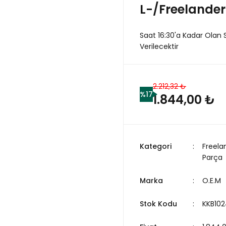
L-/Freelander
Saat 16:30'a Kadar Olan 
Verilecektir
2.212,32 ₺
%17
1.844,00 ₺
Kategori
Freela
Parça
Marka
O.E.M
Stok Kodu
KKB102