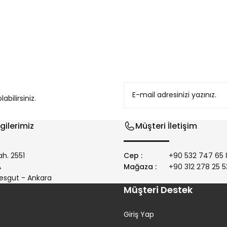
konularda yetersiz gördüğünüz noktaları öneri formunu kullanarak tarafım
bilirsiniz.
gilerimiz
Müşteri İletişim
h. 2551
Cep :
+90 532 747 65 
/A
Mağaza :
+90 312 278 25 5
Gönder
esgut - Ankara
Müşteri Destek
Giriş Yap