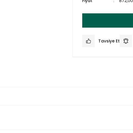
Fiyat
872,0
Tavsiye Et