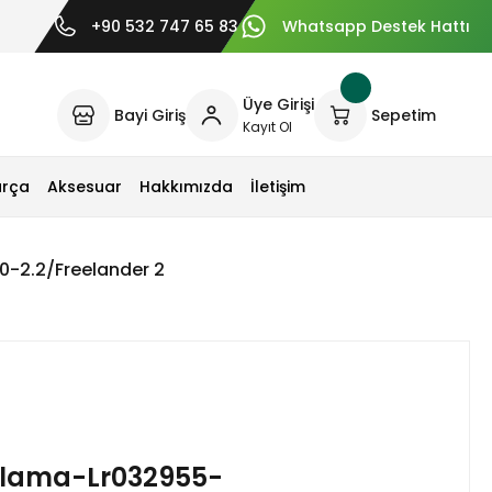
+90 532 747 65 83
Whatsapp Destek Hattı
Üye Girişi
Bayi Giriş
Sepetim
Kayıt Ol
arça
Aksesuar
Hakkımızda
İletişim
0-2.2/Freelander 2
ırlama-Lr032955-