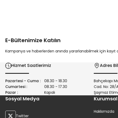
Bu ürünün fiyat bilgisi, resim, ürün açıklamalarında ve diğer 
Görüş ve önerileriniz için teşekkür ederiz.
Ürün resmi kalitesiz, bozuk veya görüntülenemiyor.
Ürün açıklamasında eksik bilgiler bulunuyor.
E-Bültenimize Katılın
Ürün bilgilerinde hatalar bulunuyor.
Ürün fiyatı diğer sitelerden daha pahalı.
Kampanya ve haberlerden anında yararlanabilmek için kayıt ola
Bu ürüne benzer farklı alternatifler olmalı.
Hizmet Saatlerimiz
Adres Bil
Pazartesi - Cuma :
08.30 - 18.30
Bahçekapı Ma
Cumartesi :
08.30 - 17.30
Cad. No: 28
Pazar :
Kapalı
Şaşmaz Etim
Sosyal Medya
Kurumsal
Hakkımızda
Twitter