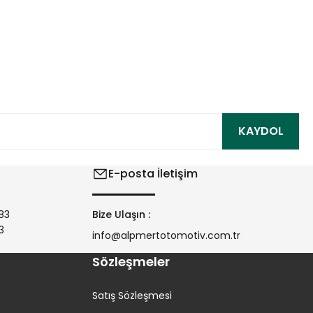
ıza iletebilirsiniz.
KAYDOL
E-posta İletişim
83
Bize Ulaşın :
3
info@alpmertotomotiv.com.tr
Sözleşmeler
Satış Sözleşmesi