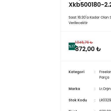
Xkb500180-2.2
Saat 16:30'a Kadar Olan 
Verilecektir
1.046,76 ₺
%17
872,00 ₺
Kategori
Freela
Parça
Marka
Lr.Orjın
Stok Kodu
LR032