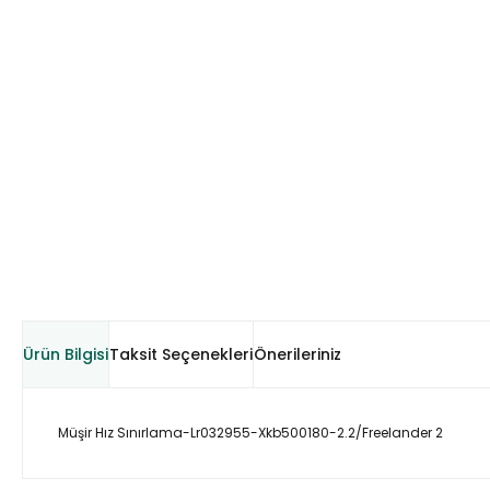
Ürün Bilgisi
Taksit Seçenekleri
Önerileriniz
Müşir Hız Sınırlama-Lr032955-Xkb500180-2.2/Freelander 2