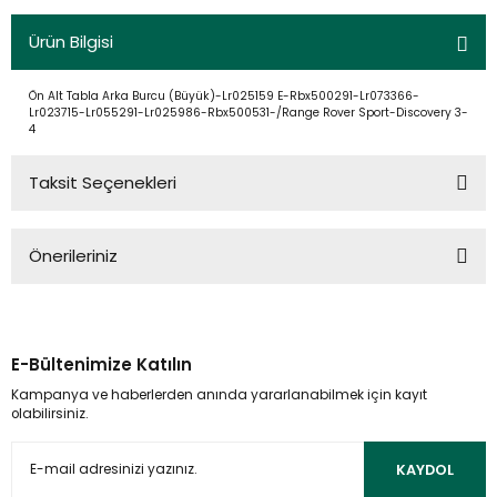
Ürün Bilgisi
Ön Alt Tabla Arka Burcu (Büyük)-Lr025159 E-Rbx500291-Lr073366-
Lr023715-Lr055291-Lr025986-Rbx500531-/Range Rover Sport-Discovery 3-
4
Taksit Seçenekleri
Önerileriniz
Bu ürünün fiyat bilgisi, resim, ürün açıklamalarında ve diğer
konularda yetersiz gördüğünüz noktaları öneri formunu
kullanarak tarafımıza iletebilirsiniz.
E-Bültenimize Katılın
Görüş ve önerileriniz için teşekkür ederiz.
Kampanya ve haberlerden anında yararlanabilmek için kayıt
olabilirsiniz.
Ürün resmi kalitesiz, bozuk veya görüntülenemiyor.
Ürün açıklamasında eksik bilgiler bulunuyor.
KAYDOL
Ürün bilgilerinde hatalar bulunuyor.