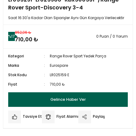
Rover Sport-Discovery 3-4
Saat 16:30'a Kadar Olan Siparişler Aynı Gün Kargoya Verilecektir
852,06 ₺
%17
0 Puan / 0 Yorum
710,00 ₺
Kategori
Range Rover Sport Yedek Parça
Marka
Eurospare
Stok Kodu
LR025159 E
Fiyat
710,00 ₺
Gelince Haber Ver
Tavsiye Et
Fiyat Alarmı
Paylaş