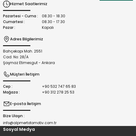
Hizmet Saatlerimiz
Ürün fiyatı diğer sitelerden daha pahalı.
Bu ürüne benzer farklı alternatifler olmalı.
Pazartesi - Cuma :
08.30 - 18.30
Cumartesi :
08.30 - 17.30
Pazar :
Kapalı
Adres Bilgilerimiz
Bahçekapı Mah. 2551
Gönder
Cad. No: 28/A
Şaşmaz Etimesgut - Ankara
Müşteri İletişim
Cep :
+90 532 747 65 83
Mağaza :
+90 312 278 25 53
E-posta İletişim
Bize Ulaşın :
info@alpmertotomotiv.com.tr
Sosyal Medya