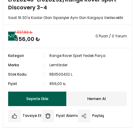
Discovery 3-4
Saat 16:30'a Kadar Olan Siparişler Aynı Gün Kargoya Verilecektir
1.027,62 ₺
%17
0 Puan / 0 Yorum
856,00 ₺
Kategori
Range Rover Sport Yedek Parça
Marka
Lemförder
Stok Kodu
RBX500432 L.
Fiyat
856,00 ₺
Sepete Ekle
Hemen Al
Tavsiye Et
Fiyat Alarmı
Paylaş