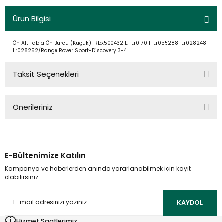
Ürün Bilgisi
Ön Alt Tabla Ön Burcu (Küçük)-Rbx500432 L.-Lr017011-Lr055288-Lr028248-
Lr028252/Range Rover Sport-Discovery 3-4
Taksit Seçenekleri
Önerileriniz
Bu ürünün fiyat bilgisi, resim, ürün açıklamalarında ve diğer
konularda yetersiz gördüğünüz noktaları öneri formunu
kullanarak tarafımıza iletebilirsiniz.
E-Bültenimize Katılın
Görüş ve önerileriniz için teşekkür ederiz.
Kampanya ve haberlerden anında yararlanabilmek için kayıt
olabilirsiniz.
Ürün resmi kalitesiz, bozuk veya görüntülenemiyor.
Ürün açıklamasında eksik bilgiler bulunuyor.
KAYDOL
Ürün bilgilerinde hatalar bulunuyor.
Hizmet Saatlerimiz