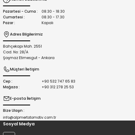
Ürün fiyatı diğer sitelerden daha pahalı.
Bu ürüne benzer farklı alternatifler olmalı.
Pazartesi - Cuma :
08.30 - 18.30
Cumartesi :
08.30 - 17.30
Pazar :
Kapalı
Adres Bilgilerimiz
Bahçekapı Mah. 2551
Gönder
Cad. No: 28/A
Şaşmaz Etimesgut - Ankara
Müşteri İletişim
Cep :
+90 532 747 65 83
Mağaza :
+90 312 278 25 53
E-posta İletişim
Bize Ulaşın :
info@alpmertotomotiv.com.tr
Sosyal Medya