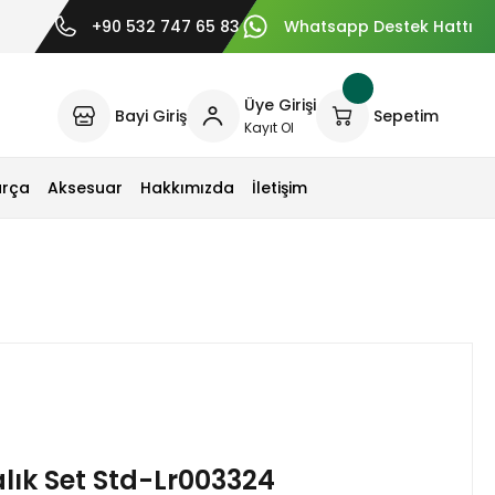
+90 532 747 65 83
Whatsapp Destek Hattı
Üye Girişi
Bayi Giriş
Sepetim
Kayıt Ol
arça
Aksesuar
Hakkımızda
İletişim
ık Set Std-Lr003324