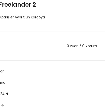
Freelander 2
Siparişler Aynı Gün Kargoya
0 Puan / 0 Yorum
ar
land
324 N
0 ₺