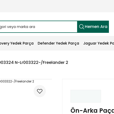
Hemen Ara
overy Yedek Parça
Defender Yedek Parça
Jaguar Yedek P
r003324 N-Lr003322-/Freelander 2
Ön-Arka Paçal