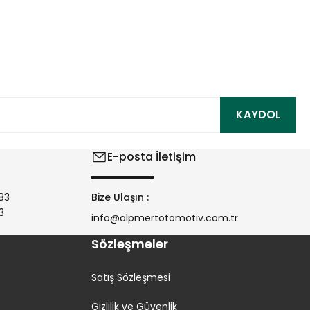
ıza iletebilirsiniz.
KAYDOL
E-posta İletişim
83
Bize Ulaşın :
3
info@alpmertotomotiv.com.tr
Sözleşmeler
Satış Sözleşmesi
Gizlilik ve Güvenlik