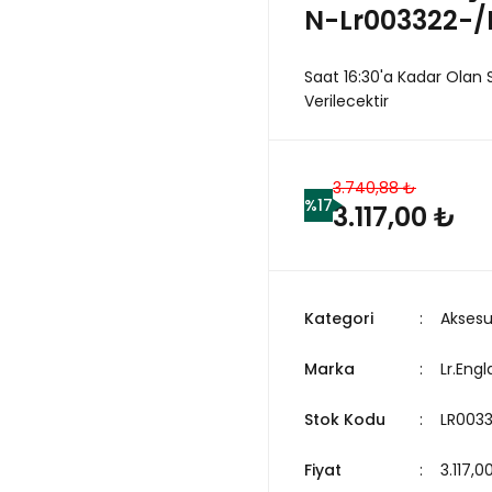
N-Lr003322-/
Saat 16:30'a Kadar Olan 
Verilecektir
3.740,88 ₺
%17
3.117,00 ₺
Kategori
Aksesu
Marka
Lr.Eng
Stok Kodu
LR003
Fiyat
3.117,0