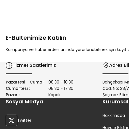
Bu ürünün fiyat bilgisi, resim, ürün açıklamalarında ve diğer 
Görüş ve önerileriniz için teşekkür ederiz.
Ürün resmi kalitesiz, bozuk veya görüntülenemiyor.
Ürün açıklamasında eksik bilgiler bulunuyor.
E-Bültenimize Katılın
Ürün bilgilerinde hatalar bulunuyor.
Ürün fiyatı diğer sitelerden daha pahalı.
Kampanya ve haberlerden anında yararlanabilmek için kayıt ola
Bu ürüne benzer farklı alternatifler olmalı.
Hizmet Saatlerimiz
Adres Bil
Pazartesi - Cuma :
08.30 - 18.30
Bahçekapı Ma
Cumartesi :
08.30 - 17.30
Cad. No: 28
Pazar :
Kapalı
Şaşmaz Etim
Sosyal Medya
Kurumsal
Hakkımızda
Twitter
Havale Bildi