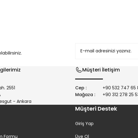
konularda yetersiz gördüğünüz noktaları öneri formunu kullanarak tarafım
bilirsiniz.
gilerimiz
Müşteri İletişim
h. 2551
Cep :
+90 532 747 65 
/A
Mağaza :
+90 312 278 25 5
Gönder
esgut - Ankara
Müşteri Destek
Giriş Yap
rim Formu
Üye Ol