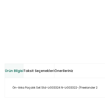
Ürün Bilgisi
Taksit Seçenekleri
Önerileriniz
Ön-Arka Paçalık Set Std-Lr003324 N-Lr003322-/Freelander 2