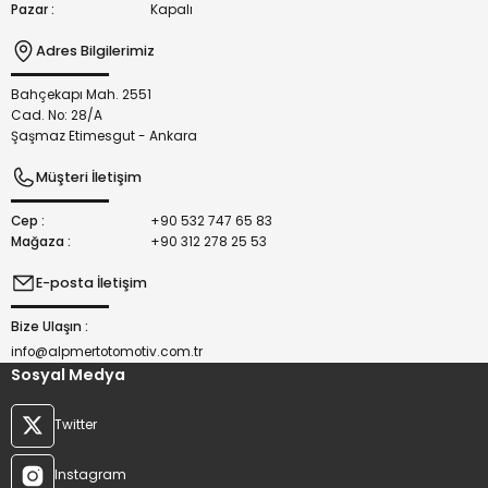
Pazar :
Kapalı
Adres Bilgilerimiz
Bahçekapı Mah. 2551
Gönder
Cad. No: 28/A
Şaşmaz Etimesgut - Ankara
Müşteri İletişim
Cep :
+90 532 747 65 83
Mağaza :
+90 312 278 25 53
E-posta İletişim
Bize Ulaşın :
info@alpmertotomotiv.com.tr
Sosyal Medya
Twitter
Instagram