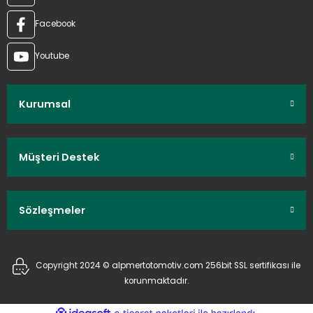
Facebook
Youtube
Kurumsal
Müşteri Destek
Sözleşmeler
Copyright 2024 © alpmertotomotiv.com 256bit SSL sertifikası ile
korunmaktadır.
ideasoft
ile