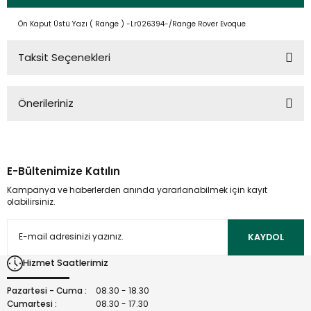
Ön Kaput Üstü Yazı ( Range ) -Lr026394-/Range Rover Evoque
Taksit Seçenekleri
Önerileriniz
Bu ürünün fiyat bilgisi, resim, ürün açıklamalarında ve diğer
konularda yetersiz gördüğünüz noktaları öneri formunu
kullanarak tarafımıza iletebilirsiniz.
E-Bültenimize Katılın
Görüş ve önerileriniz için teşekkür ederiz.
Kampanya ve haberlerden anında yararlanabilmek için kayıt
olabilirsiniz.
Ürün resmi kalitesiz, bozuk veya görüntülenemiyor.
Ürün açıklamasında eksik bilgiler bulunuyor.
KAYDOL
Ürün bilgilerinde hatalar bulunuyor.
Hizmet Saatlerimiz
Ürün fiyatı diğer sitelerden daha pahalı.
Bu ürüne benzer farklı alternatifler olmalı.
Pazartesi - Cuma :
08.30 - 18.30
Cumartesi :
08.30 - 17.30