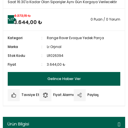
Saat 16:30'a Kadar Olan Siparişler Aynı Gün Kargoya Verilecektir
4.373,16 ₺
%17
0 Puan / 0 Yorum
3.644,00 ₺
Kategori
Range Rover Evoque Yedek Parça
Marka
Lr.Orjınal
Stok Kodu
LR026394
Fiyat
3.644,00 ₺
Gelince Haber Ver
Tavsiye Et
Fiyat Alarmı
Paylaş
Ürün Bilgisi