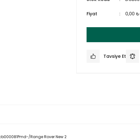
Fiyat
0,00 ₺
Tavsiye Et
Dcb000081Pmd-/Range Rover New 2