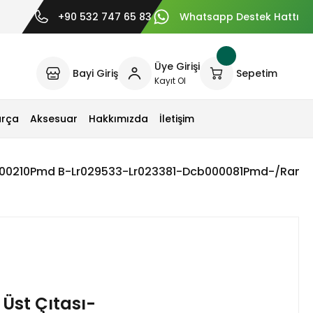
+90 532 747 65 83
Whatsapp Destek Hattı
Üye Girişi
Bayi Giriş
Sepetim
Kayıt Ol
arça
Aksesuar
Hakkımızda
İletişim
500210Pmd B-Lr029533-Lr023381-Dcb000081Pmd-/Range
Üst Çıtası-