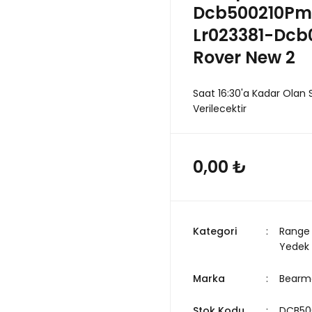
Dcb500210Pm
Lr023381-Dc
Rover New 2
Saat 16:30'a Kadar Olan 
Verilecektir
0,00 ₺
Kategori
Range 
Yedek
Marka
Bearm
Stok Kodu
DCB50