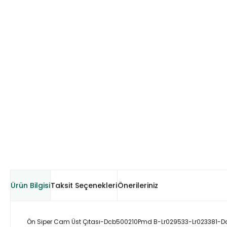
Ürün Bilgisi
Taksit Seçenekleri
Önerileriniz
Ön Siper Cam Üst Çıtası-Dcb500210Pmd B-Lr029533-Lr023381-