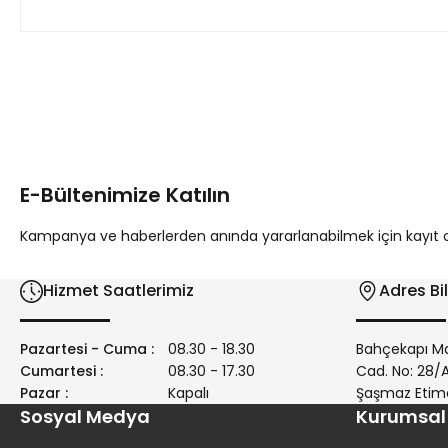
Bu ürünün fiyat bilgisi, resim, ürün açıklamalarında ve diğer 
Görüş ve önerileriniz için teşekkür ederiz.
Ürün resmi kalitesiz, bozuk veya görüntülenemiyor.
Ürün açıklamasında eksik bilgiler bulunuyor.
E-Bültenimize Katılın
Ürün bilgilerinde hatalar bulunuyor.
Ürün fiyatı diğer sitelerden daha pahalı.
Kampanya ve haberlerden anında yararlanabilmek için kayıt ola
Bu ürüne benzer farklı alternatifler olmalı.
Hizmet Saatlerimiz
Adres Bil
Pazartesi - Cuma :
08.30 - 18.30
Bahçekapı Ma
Cumartesi :
08.30 - 17.30
Cad. No: 28
Pazar :
Kapalı
Şaşmaz Etim
Sosyal Medya
Kurumsal