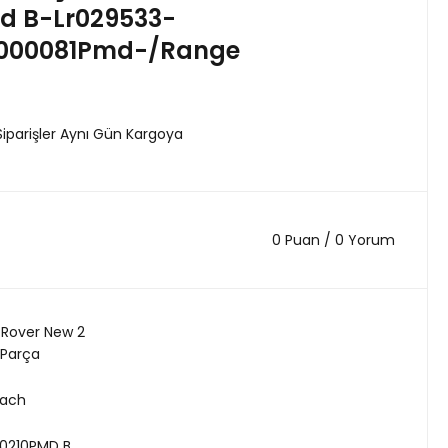
d B-Lr029533-
b000081Pmd-/Range
Siparişler Aynı Gün Kargoya
0 Puan / 0 Yorum
Rover New 2
 Parça
ach
0210PMD B