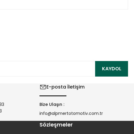
ıza iletebilirsiniz.
KAYDOL
E-posta İletişim
83
Bize Ulaşın :
3
info@alpmertotomotiv.com.tr
Sözleşmeler