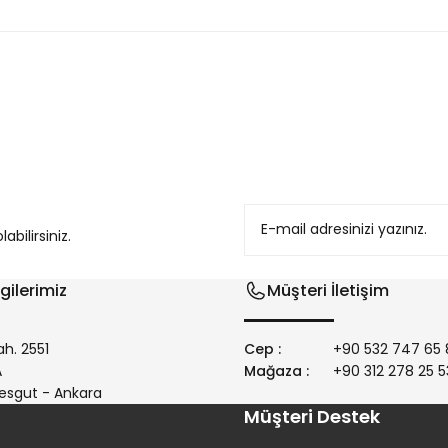
konularda yetersiz gördüğünüz noktaları öneri formunu kullanarak tarafım
bilirsiniz.
gilerimiz
Müşteri İletişim
h. 2551
Cep :
+90 532 747 65 
/A
Mağaza :
+90 312 278 25 5
Gönder
esgut - Ankara
Müşteri Destek