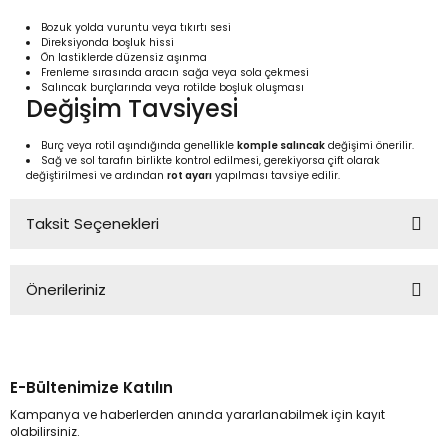
Bozuk yolda vuruntu veya tıkırtı sesi
Direksiyonda boşluk hissi
Ön lastiklerde düzensiz aşınma
Frenleme sırasında aracın sağa veya sola çekmesi
Salıncak burçlarında veya rotilde boşluk oluşması
Değişim Tavsiyesi
Burç veya rotil aşındığında genellikle
komple salıncak
değişimi önerilir.
Sağ ve sol tarafın birlikte kontrol edilmesi, gerekiyorsa çift olarak
değiştirilmesi ve ardından
rot ayarı
yapılması tavsiye edilir.
Taksit Seçenekleri
Önerileriniz
Bu ürünün fiyat bilgisi, resim, ürün açıklamalarında ve diğer
konularda yetersiz gördüğünüz noktaları öneri formunu
kullanarak tarafımıza iletebilirsiniz.
E-Bültenimize Katılın
Görüş ve önerileriniz için teşekkür ederiz.
Kampanya ve haberlerden anında yararlanabilmek için kayıt
olabilirsiniz.
Ürün resmi kalitesiz, bozuk veya görüntülenemiyor.