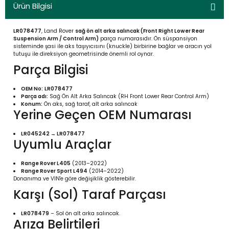
Ürün Bilgisi
LR078477
, Land Rover
sağ ön alt arka salıncak (Front Right Lower Rear
Suspension Arm / Control Arm)
parça numarasıdır. Ön süspansiyon
sisteminde şasi ile aks taşıyıcısını (knuckle) birbirine bağlar ve aracın yol
tutuşu ile direksiyon geometrisinde önemli rol oynar.
Parça Bilgisi
OEM No:
LR078477
Parça adı:
Sağ Ön Alt Arka Salıncak (RH Front Lower Rear Control Arm)
Konum:
Ön aks, sağ taraf, alt arka salıncak
Yerine Geçen OEM Numarası
LR045242 → LR078477
Uyumlu Araçlar
Range Rover L405
(2013–2022)
Range Rover Sport L494
(2014–2022)
Donanıma ve VIN'e göre değişiklik gösterebilir.
Karşı (Sol) Taraf Parçası
LR078479
– Sol ön alt arka salıncak.
Arıza Belirtileri