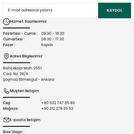
Ürün açıklamasında eksik bilgiler bulunuyor.
KAYDOL
Ürün bilgilerinde hatalar bulunuyor.
Hizmet Saatlerimiz
Ürün fiyatı diğer sitelerden daha pahalı.
Bu ürüne benzer farklı alternatifler olmalı.
Pazartesi - Cuma :
08.30 - 18.30
Cumartesi :
08.30 - 17.30
Pazar :
Kapalı
Adres Bilgilerimiz
Bahçekapı Mah. 2551
Gönder
Cad. No: 28/A
Şaşmaz Etimesgut - Ankara
Müşteri İletişim
Cep :
+90 532 747 65 83
Mağaza :
+90 312 278 25 53
E-posta İletişim
Bize Ulaşın :