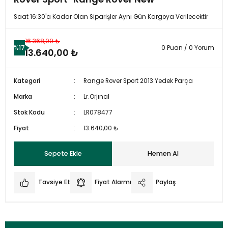
Saat 16:30'a Kadar Olan Siparişler Aynı Gün Kargoya Verilecektir
16.368,00 ₺
%17
0 Puan / 0 Yorum
13.640,00 ₺
Kategori
Range Rover Sport 2013 Yedek Parça
Marka
Lr.Orjınal
Stok Kodu
LR078477
Fiyat
13.640,00 ₺
Sepete Ekle
Hemen Al
Tavsiye Et
Fiyat Alarmı
Paylaş