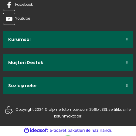
Facebook
Youtube
Kurumsal
Müşteri Destek
Sözleşmeler
Copyright 2024 © alpmertotomotiv.com 256bit SSL sertifikası ile
korunmaktadır.
ideasoft
ile
e-
hazırlandı.
ticaret