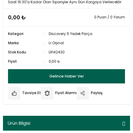
Saat 16:30'a Kadar Olan Siparişler Aynı Gün Kargoya Verilecektir
0,00 ₺
0 Puan / 0 Yorum
Kategori
Discovery 5 Yedek Parça
Marka
Lr.Orjınal
Stok Kodu
LR142430
Fiyat
0,00 ₺
Gelince Haber Ver
Tavsiye Et
Fiyat Alarmı
Paylaş
Ürün Bilgisi