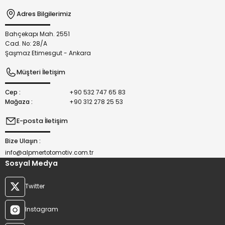
Adres Bilgilerimiz
Bahçekapı Mah. 2551
Gönder
Cad. No: 28/A
Şaşmaz Etimesgut - Ankara
Müşteri İletişim
Cep :
+90 532 747 65 83
Mağaza :
+90 312 278 25 53
E-posta İletişim
Bize Ulaşın :
info@alpmertotomotiv.com.tr
Sosyal Medya
Twitter
Instagram