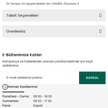
Ön Tampon Sis Çerçeve Braketi Sol-Lr142430-/Discovery 5
Taksit Seçenekleri
Önerileriniz
Bu ürünün fiyat bilgisi, resim, ürün açıklamalarında ve diğer
konularda yetersiz gördüğünüz noktaları öneri formunu
kullanarak tarafımıza iletebilirsiniz.
E-Bültenimize Katılın
Görüş ve önerileriniz için teşekkür ederiz.
Kampanya ve haberlerden anında yararlanabilmek için kayıt
olabilirsiniz.
Ürün resmi kalitesiz, bozuk veya görüntülenemiyor.
Ürün açıklamasında eksik bilgiler bulunuyor.
KAYDOL
Ürün bilgilerinde hatalar bulunuyor.
Hizmet Saatlerimiz
Ürün fiyatı diğer sitelerden daha pahalı.
Bu ürüne benzer farklı alternatifler olmalı.
Pazartesi - Cuma :
08.30 - 18.30
Cumartesi :
08.30 - 17.30
Pazar :
Kapalı